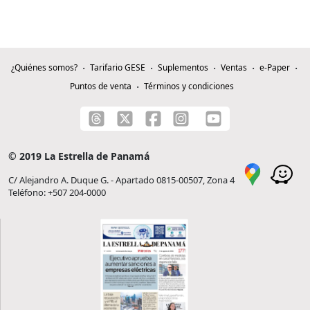
¿Quiénes somos?
Tarifario GESE
Suplementos
Ventas
e-Paper
Puntos de venta
Términos y condiciones
© 2019 La Estrella de Panamá
C/ Alejandro A. Duque G. - Apartado 0815-00507, Zona 4
Teléfono: +507 204-0000