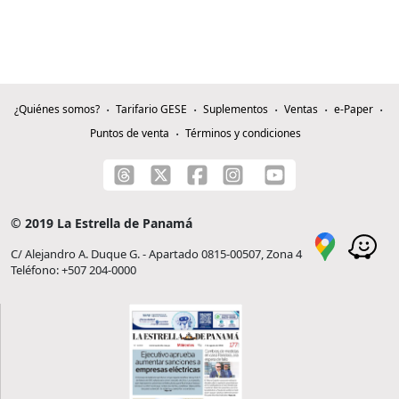
¿Quiénes somos?
Tarifario GESE
Suplementos
Ventas
e-Paper
Puntos de venta
Términos y condiciones
© 2019 La Estrella de Panamá
C/ Alejandro A. Duque G. - Apartado 0815-00507, Zona 4
Teléfono: +507 204-0000