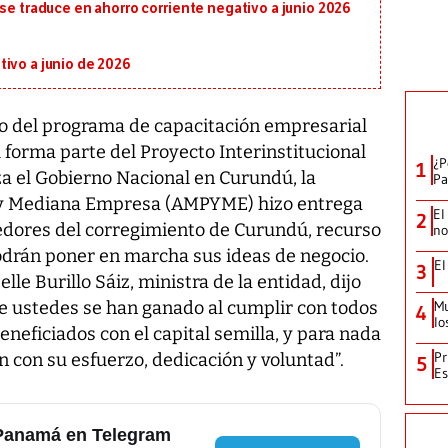
 se traduce en ahorro corriente negativo a junio 2026
ivo a junio de 2026
 del programa de capacitación empresarial
l forma parte del Proyecto Interinstitucional
¿P
1
a el Gobierno Nacional en Curundú, la
Pa
a y Mediana Empresa (AMPYME) hizo entrega
El
2
edores del corregimiento de Curundú, recurso
no
podrán poner en marcha sus ideas de negocio.
El
3
lle Burillo Sáiz, ministra de la entidad, dijo
e ustedes se han ganado al cumplir con todos
Mu
4
lo
beneficiados con el capital semilla, y para nada
Pr
n con su esfuerzo, dedicación y voluntad”.
5
Es
 Panamá en Telegram