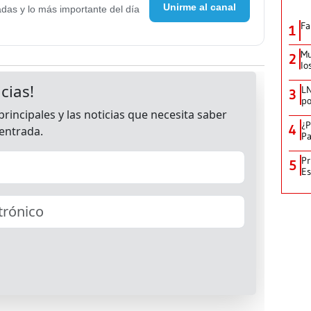
Unirme al canal
adas y lo más importante del día
Fa
1
Mu
2
lo
LN
3
po
¿P
4
Pa
Pr
5
Es