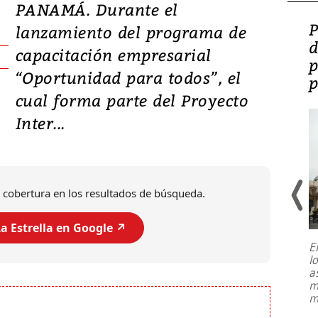
PANAMÁ. Durante el
Video: Lula lanza su
P
lanzamiento del programa de
candidatura con
d
capacitación empresarial
promesas de inversión
p
“Oportunidad para todos”, el
en defensa, educación y
p
cual forma parte del Proyecto
tierras raras
Inter...
 cobertura en los resultados de búsqueda.
a Estrella en Google ↗️
E
l
Entre recuerdos y escuetas
a
referencias hacia sus adversarios, el
m
presidente de Brasil, Luiz Inácio Lula
m
da Silva, oficializó este domingo su
candidatura
...