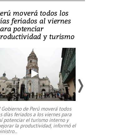
erú moverá todos los
Video, Catalin
ías feriados al viernes
‘Si la gente el
ara potenciar
criminales, la
roductividad y turismo
sociedades de
suicidarse’
l Gobierno de Perú moverá todos
os días feriados a los viernes para
La exmagistrada co
sí potenciar el turismo interno y
sobre el rol de contr
ejorar la productividad, informó el
periodismo, el derech
inistro
...
reformas constitucio
desafíos de nuevas t