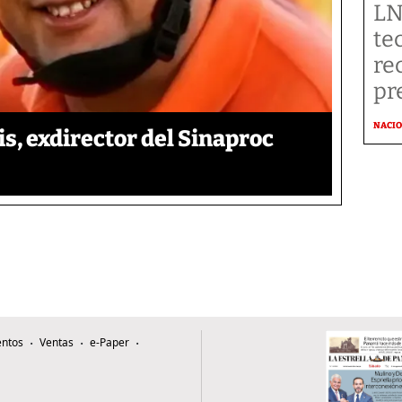
LN
te
re
pr
NACI
is, exdirector del Sinaproc
ntos
Ventas
e-Paper