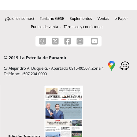
¿Quiénes somos?
Tarifario GESE
Suplementos
Ventas
e-Paper
Puntos de venta
Términos y condiciones
© 2019 La Estrella de Panamá
C/ Alejandro A. Duque G. - Apartado 0815-00507, Zona 4
Teléfono: +507 204-0000
Edición Impresa