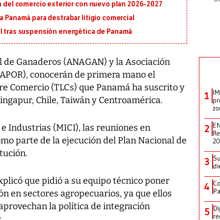
ón del comercio exterior con nuevo plan 2026-2027
a Panamá para destrabar litigio comercial
al tras suspensión energética de Panamá
l de Ganaderos (ANAGAN) y la Asociación
NAPOR), conocerán de primera mano el
bre Comercio (TLCs) que Panamá ha suscrito y
IM
1
 Singapur, Chile, Taiwán y Centroamérica.
pr
zo
EN
e Industrias (MICI), las reuniones en
2
Re
o parte de la ejecución del Plan Nacional de
2
tución.
Su
3
di
plicó que pidió a su equipo técnico poner
Co
4
Pa
ión en sectores agropecuarios, ya que ellos
aprovechan la política de integración
Di
5
re
.