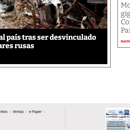
Mo
gi
Co
Pai
 país tras ser desvinculado
NACI
tares rusas
ntos
Ventas
e-Paper