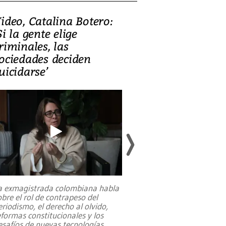
ideo, Catalina Botero:
Video: Lula la
Si la gente elige
candidatura 
riminales, las
promesas de i
ociedades deciden
en defensa, ed
uicidarse’
tierras raras
a exmagistrada colombiana habla
Entre recuerdos y es
obre el rol de contrapeso del
referencias hacia sus
eriodismo, el derecho al olvido,
presidente de Brasil,
eformas constitucionales y los
da Silva, oficializó 
esafíos de nuevas tecnologías
...
candidatura
...