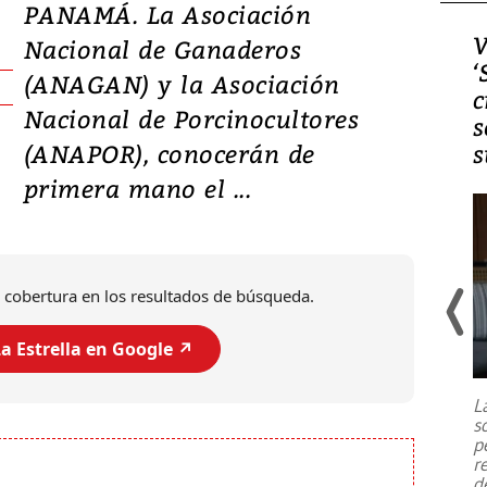
PANAMÁ. La Asociación
Video, Japón: Terremoto
V
Nacional de Ganaderos
deja heridos y graves
‘
(ANAGAN) y la Asociación
daños en Kumamoto
c
Nacional de Porcinocultores
s
(ANAPOR), conocerán de
s
primera mano el ...
 cobertura en los resultados de búsqueda.
a Estrella en Google ↗️
Un fuerte terremoto de magnitud
7,1 se registró este martes 28 de
julio en la prefectura de Kumamoto,
L
al sur de Japón, provocando una
s
emergencia de gran
...
p
r
d