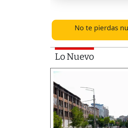
No te pierdas nu
Lo Nuevo