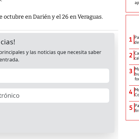
ap
de octubre en Darién y el 26 en Veraguas.
Pa
1
de
Ca
2
ca
M
3
bu
fo
Mo
4
Co
Pa
5
fi