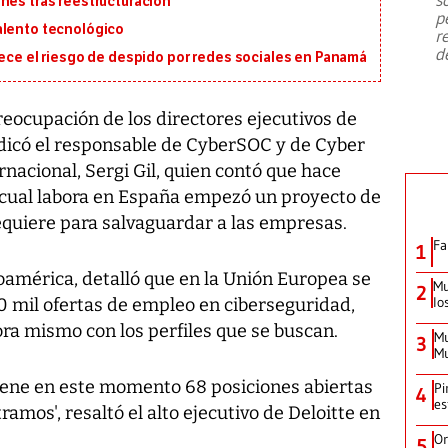
nes tras reestructuración
emergencia de gran
...
p
alento tecnológico
r
d
rece el riesgo de despido por redes sociales en Panamá
reocupación de los directores ejecutivos de
ndicó el responsable de CyberSOC y de Cyber
rnacional, Sergi Gil, quien contó que hace
 cual labora en España empezó un proyecto de
equiere para salvaguardar a las empresas.
Fa
1
américa, detalló que en la Unión Europea se
Mu
2
lo
0 mil ofertas de empleo en ciberseguridad,
ra mismo con los perfiles que se buscan.
Mu
3
Mu
iene en este momento 68 posiciones abiertas
Pi
4
es
amos', resaltó el alto ejecutivo de Deloitte en
Or
5