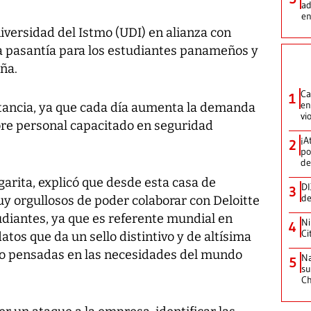
ad
en
iversidad del Istmo (UDI) en alianza con
a pasantía para los estudiantes panameños y
ña.
Ca
1
en
tancia, ya que cada día aumenta la demanda
vi
e personal capacitado en seguridad
¡A
2
po
de
garita, explicó que desde esta casa de
DI
3
de
y orgullosos de poder colaborar con Deloitte
udiantes, ya que es referente mundial en
Ni
4
Ci
tos que da un sello distintivo y de altísima
to pensadas en las necesidades del mundo
Na
5
su
C