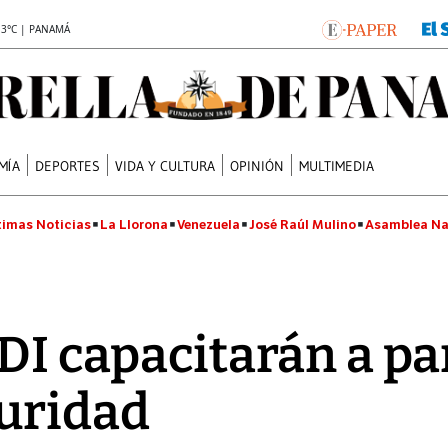
.3°C | PANAMÁ
MÍA
DEPORTES
VIDA Y CULTURA
OPINIÓN
MULTIMEDIA
timas Noticias
La Llorona
Venezuela
José Raúl Mulino
Asamblea Na
UDI capacitarán a 
guridad