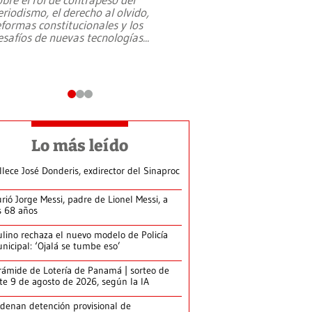
eriodismo, el derecho al olvido,
presidente de Brasil,
eformas constitucionales y los
da Silva, oficializó 
esafíos de nuevas tecnologías
...
candidatura
...
Lo más leído
llece José Donderis, exdirector del Sinaproc
rió Jorge Messi, padre de Lionel Messi, a
s 68 años
lino rechaza el nuevo modelo de Policía
nicipal: ‘Ojalá se tumbe eso’
rámide de Lotería de Panamá | sorteo de
te 9 de agosto de 2026, según la IA
denan detención provisional de