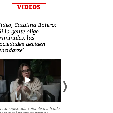
VIDEOS
ideo, Catalina Botero:
Video: Lula la
Si la gente elige
candidatura 
riminales, las
promesas de i
ociedades deciden
en defensa, ed
uicidarse’
tierras raras
a exmagistrada colombiana habla
Entre recuerdos y es
obre el rol de contrapeso del
referencias hacia sus