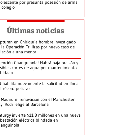
olescente por presunta posesión de arma
 colegio
Últimas noticias
pturan en Chiriquí a hombre investigado
 la Operación Trillizas por nuevo caso de
olación a una menor
tención Changuinola! Habrá baja presión y
sibles cortes de agua por mantenimiento
l Idaan
J habilita nuevamente la solicitud en línea
l récord policivo
 Madrid ni renovación con el Manchester
ty: Rodri elige al Barcelona
turgy invierte $11.8 millones en una nueva
bestación eléctrica blindada en
hanguinola