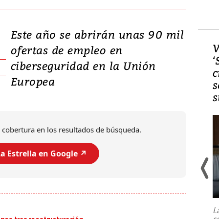
Este año se abrirán unas 90 mil
Video, Japón: Terremoto
V
ofertas de empleo en
deja heridos y graves
‘
ciberseguridad en la Unión
daños en Kumamoto
c
Europea
s
s
 cobertura en los resultados de búsqueda.
a Estrella en Google ↗️
Un fuerte terremoto de magnitud
7,1 se registró este martes 28 de
julio en la prefectura de Kumamoto,
L
al sur de Japón, provocando una
s