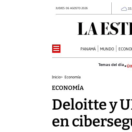
JUEVES 06 AGOSTO 2026
33
PANAMÁ
MUNDO
ECONO
Úl
Inicio
>
Economía
ECONOMÍA
Deloitte y 
en ciberse