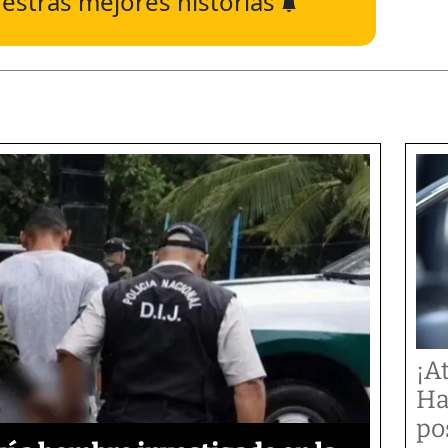
estras mejores historias
¡A
Ha
po