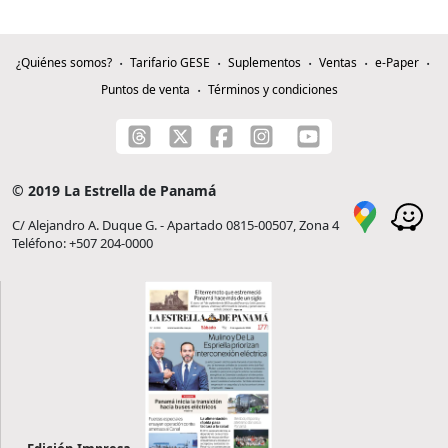
¿Quiénes somos?
Tarifario GESE
Suplementos
Ventas
e-Paper
Puntos de venta
Términos y condiciones
© 2019 La Estrella de Panamá
C/ Alejandro A. Duque G. - Apartado 0815-00507, Zona 4
Teléfono: +507 204-0000