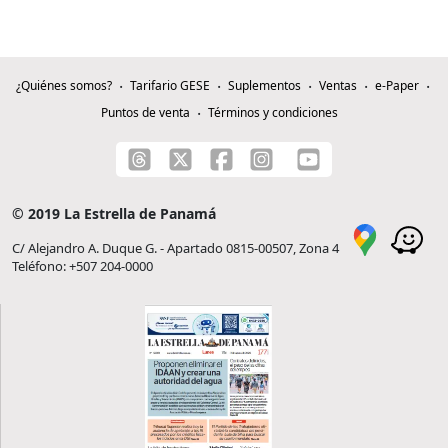
¿Quiénes somos?
Tarifario GESE
Suplementos
Ventas
e-Paper
Puntos de venta
Términos y condiciones
© 2019 La Estrella de Panamá
C/ Alejandro A. Duque G. - Apartado 0815-00507, Zona 4
Teléfono: +507 204-0000