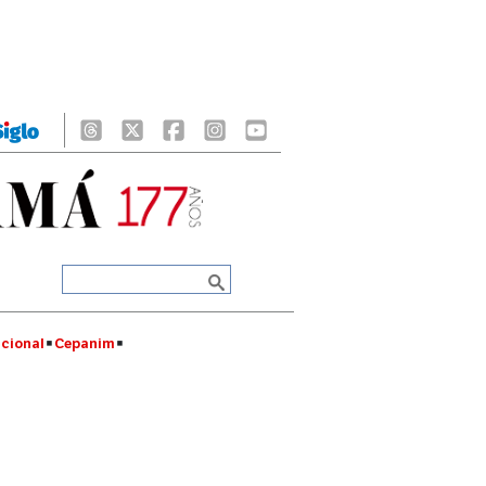
cional
Cepanim