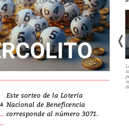
Un fuerte terremoto de magnitud
7,1 se registró este martes 28 de
julio en la prefectura de Kumamoto,
L
al sur de Japón, provocando una
s
emergencia de gran
...
p
r
d
Este sorteo de la Lotería
Nacional de Beneficencia
má
corresponde al número 3071.