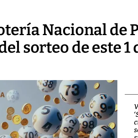
otería Nacional de
el sorteo de este 1 
Video, Japón: Terremoto
V
deja heridos y graves
‘
daños en Kumamoto
c
s
s