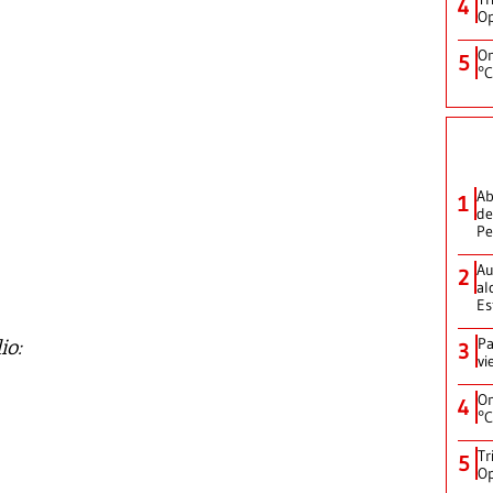
4
Op
On
5
°C
Ab
1
de
Pe
Au
2
al
Es
Pa
io:
3
vi
On
4
°C
Tr
5
Op