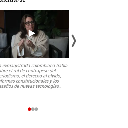
a exmagistrada colombiana habla
Entre recuerdos y es
obre el rol de contrapeso del
referencias hacia sus
eriodismo, el derecho al olvido,
presidente de Brasil,
eformas constitucionales y los
da Silva, oficializó 
esafíos de nuevas tecnologías
...
candidatura
...