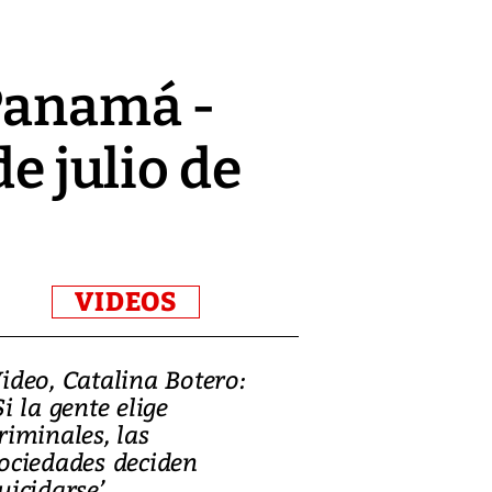
 Panamá -
de julio de
VIDEOS
ideo, Catalina Botero:
Video: Lula la
Si la gente elige
candidatura 
riminales, las
promesas de i
ociedades deciden
en defensa, ed
uicidarse’
tierras raras