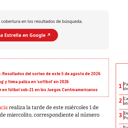
 cobertura en los resultados de búsqueda.
a Estrella en Google ↗️
- Resultados del sorteo de este 5 de agosto de 2026
’ y firma paliza en ‘softbol’ en 2026
Pa
1
de
e en fútbol sub-21 en los Juegos Centroamericanos
Ca
2
ab
ncia
realiza la tarde de este miércoles 1 de
De
3
o de miercolito, correspondiente al número
Po
Tr