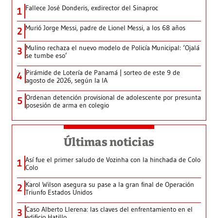
Fallece José Donderis, exdirector del Sinaproc
1
Murió Jorge Messi, padre de Lionel Messi, a los 68 años
2
Mulino rechaza el nuevo modelo de Policía Municipal: ‘Ojalá
3
se tumbe eso’
Pirámide de Lotería de Panamá | sorteo de este 9 de
4
agosto de 2026, según la IA
Ordenan detención provisional de adolescente por presunta
5
posesión de arma en colegio
Últimas noticias
Así fue el primer saludo de Vozinha con la hinchada de Colo
1
Colo
Karol Wilson asegura su pase a la gran final de Operación
2
Triunfo Estados Unidos
Caso Alberto Llerena: las claves del enfrentamiento en el
3
edificio Hatillo