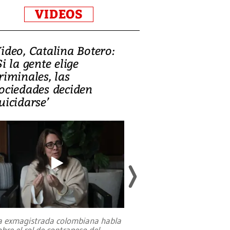
VIDEOS
ideo, Catalina Botero:
Video: Lula la
Si la gente elige
candidatura 
riminales, las
promesas de i
ociedades deciden
en defensa, ed
uicidarse’
tierras raras
a exmagistrada colombiana habla
Entre recuerdos y es
obre el rol de contrapeso del
referencias hacia sus