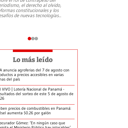
eriodismo, el derecho al olvido,
presidente de Brasil,
eformas constitucionales y los
da Silva, oficializó 
esafíos de nuevas tecnologías
...
candidatura
...
Lo más leído
A anuncia agroferias del 7 de agosto con
oductos a precios accesibles en varias
nas del país
 VIVO | Lotería Nacional de Panamá -
sultados del sorteo de este 5 de agosto de
026
ben precios de combustibles en Panamá:
ésel aumenta $0.26 por galón
ocurador Gómez: ‘En ningún caso que
amita el Ministerio Público hay intocables’