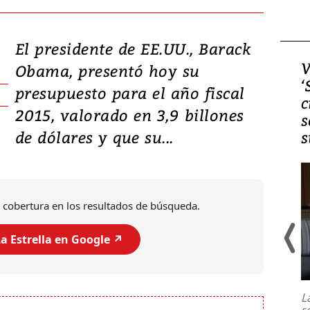
El presidente de EE.UU., Barack
Video, Japón: Terremoto
V
Obama, presentó hoy su
deja heridos y graves
‘
presupuesto para el año fiscal
daños en Kumamoto
c
2015, valorado en 3,9 billones
s
de dólares y que su...
s
 cobertura en los resultados de búsqueda.
a Estrella en Google ↗️
Un fuerte terremoto de magnitud
7,1 se registró este martes 28 de
julio en la prefectura de Kumamoto,
L
al sur de Japón, provocando una
s