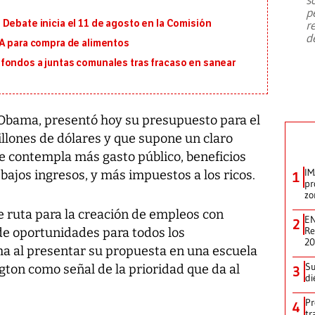
emergencia de gran
...
p
Debate inicia el 11 de agosto en la Comisión
r
d
MA para compra de alimentos
fondos a juntas comunales tras fracaso en sanear
 Obama, presentó hoy su presupuesto para el
billones de dólares y que supone un claro
ue contempla más gasto público, beneficios
IM
 bajos ingresos, y más impuestos a los ricos.
1
pr
zo
e ruta para la creación de empleos con
EN
2
Re
de oportunidades para todos los
2
a al presentar su propuesta en una escuela
Su
gton como señal de la prioridad que da al
3
di
Pr
4
tr