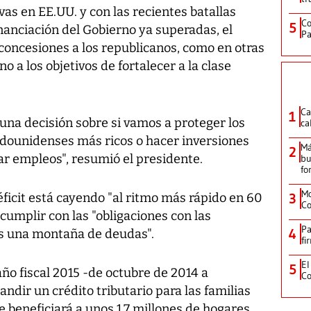
vas en EE.UU. y con las recientes batallas
Co
5
inanciación del Gobierno ya superadas, el
Pa
oncesiones a los republicanos, como en otras
o a los objetivos de fortalecer a la clase
Ca
1
na decisión sobre si vamos a proteger los
ca
adounidenses más ricos o hacer inversiones
Má
2
ar empleos", resumió el presidente.
bu
fo
Mo
éficit está cayendo "al ritmo más rápido en 60
3
Co
cumplir con las "obligaciones con las
Pa
4
es una montaña de deudas".
fi
El
5
ño fiscal 2015 -de octubre de 2014 a
Co
ndir un crédito tributario para las familias
 beneficiará a unos 1,7 millones de hogares,