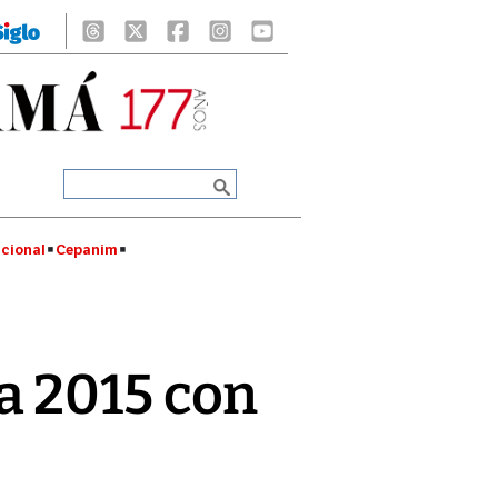
cional
Cepanim
a 2015 con