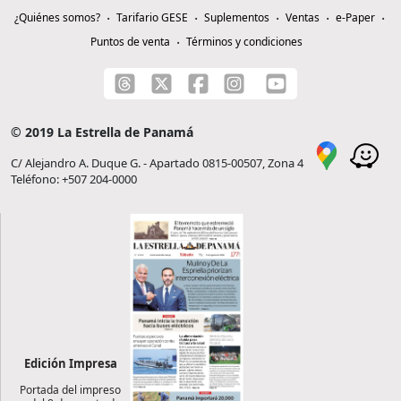
¿Quiénes somos?
Tarifario GESE
Suplementos
Ventas
e-Paper
Puntos de venta
Términos y condiciones
© 2019 La Estrella de Panamá
C/ Alejandro A. Duque G. - Apartado 0815-00507, Zona 4
Teléfono: +507 204-0000
Edición Impresa
Portada del impreso