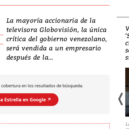
La mayoría accionaria de la
Video, Japón: Terremoto
V
televisora Globovisión, la única
deja heridos y graves
‘
crítica del gobierno venezolano,
daños en Kumamoto
c
será vendida a un empresario
s
después de la...
s
 cobertura en los resultados de búsqueda.
a Estrella en Google ↗️
Un fuerte terremoto de magnitud
7,1 se registró este martes 28 de
julio en la prefectura de Kumamoto,
L
al sur de Japón, provocando una
s