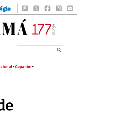
cional
Cepanim
de