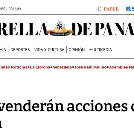
.0°C | PANAMÁ
MÍA
DEPORTES
VIDA Y CULTURA
OPINIÓN
MULTIMEDIA
timas Noticias
La Llorona
Venezuela
José Raúl Mulino
Asamblea Na
venderán acciones 
n