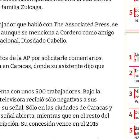
 familia Zuloaga.
Do
5
co
re
jador que habló con The Associated Press, se
, aunque se menciona a Cordero como amigo
acional, Diosdado Cabello.
Al
1
tos de la AP por solicitarle comentarios,
al
a en Caracas, donde su asistente dijo que
Te
2
pr
p
enta con unos 500 trabajadores. Bajo la
Ma
3
ev
televisora recibió sólo negativas a sus
Po
 su señal. Sólo en las ciudades de Caracas y
De
4
señal abierta, mientras que en el resto del
no
cripción. Su concesión vence en el 2015.
Ba
5
em
dó