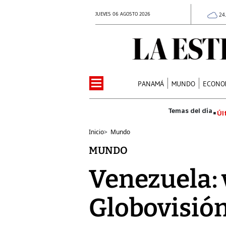
JUEVES 06 AGOSTO 2026
24
PANAMÁ
MUNDO
ECONO
Úl
Inicio
>
Mundo
MUNDO
Venezuela: 
Globovisió