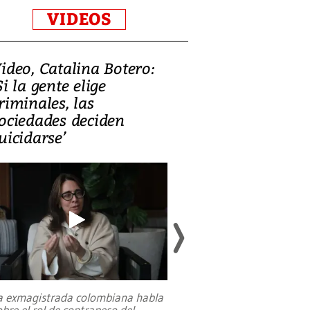
VIDEOS
ideo, Catalina Botero:
Video: Lula la
Si la gente elige
candidatura 
riminales, las
promesas de i
ociedades deciden
en defensa, ed
uicidarse’
tierras raras
a exmagistrada colombiana habla
Entre recuerdos y es
obre el rol de contrapeso del
referencias hacia sus