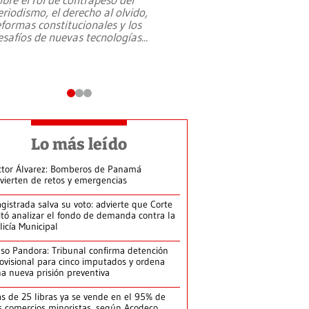
eriodismo, el derecho al olvido,
presidente de Brasil,
eformas constitucionales y los
da Silva, oficializó 
esafíos de nuevas tecnologías
...
candidatura
...
Lo más leído
ctor Álvarez: Bomberos de Panamá
vierten de retos y emergencias
gistrada salva su voto: advierte que Corte
itó analizar el fondo de demanda contra la
licía Municipal
so Pandora: Tribunal confirma detención
ovisional para cinco imputados y ordena
a nueva prisión preventiva
s de 25 libras ya se vende en el 95% de
s comercios minoristas, según Acodeco