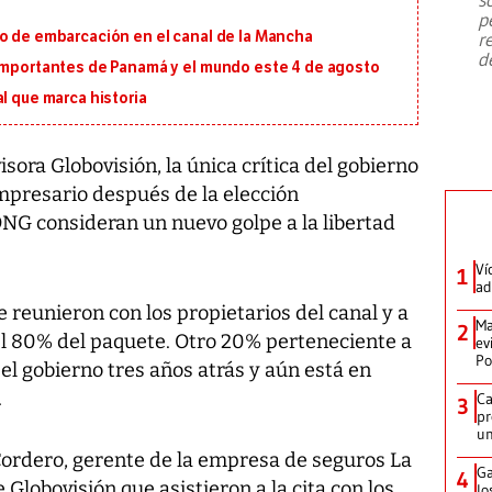
emergencia de gran
...
p
io de embarcación en el canal de la Mancha
r
d
 importantes de Panamá y el mundo este 4 de agosto
l que marca historia
isora Globovisión, la única crítica del gobierno
mpresario después de la elección
ONG consideran un nuevo golpe a la libertad
Ví
1
ad
e reunieron con los propietarios del canal y a
Ma
2
del 80% del paquete. Otro 20% perteneciente a
ev
Po
l gobierno tres años atrás y aún está en
.
Ca
3
pr
un
ordero, gerente de la empresa de seguros La
Ga
4
 Globovisión que asistieron a la cita con los
lo