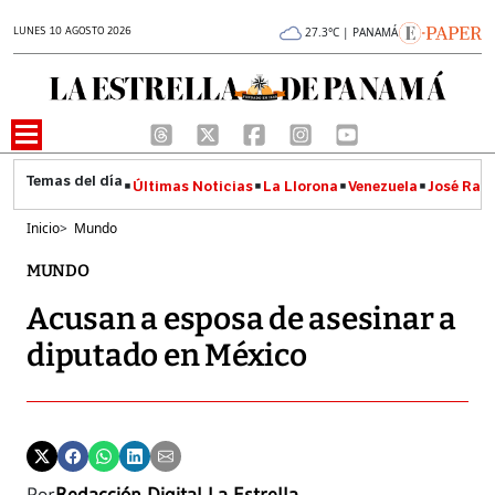
LUNES 10 AGOSTO 2026
27.3°C | PANAMÁ
Últimas Noticias
La Llorona
Venezuela
José Raúl
Inicio
>
Mundo
MUNDO
Acusan a esposa de asesinar a
diputado en México