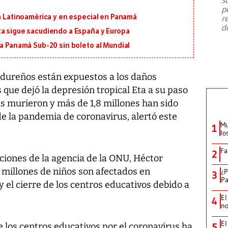
emergencia de gran
...
p
en Latinoamérica y en especial en Panamá
r
d
ta sigue sacudiendo a España y Europa
 a Panamá Sub-20 sin boleto al Mundial
ndureños están expuestos a los daños
que dejó la depresión tropical Eta a su paso
 murieron y más de 1,8 millones han sido
e la pandemia de coronavirus, alertó este
Mu
1
lo
Fa
2
ciones de la agencia de la ONU, Héctor
5 millones de niños son afectados en
¿P
3
Pa
y el cierre de los centros educativos debido a
El
4
no
El
 de los centros educativos por el coronavirus ha
5