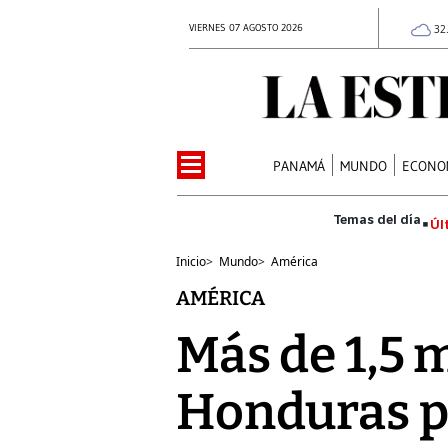
VIERNES 07 AGOSTO 2026
32
PANAMÁ
MUNDO
ECONO
Úl
Inicio
>
Mundo
>
América
AMÉRICA
Más de 1,5 
Honduras por