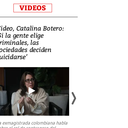
VIDEOS
ideo, Catalina Botero:
Video: Lula la
Si la gente elige
candidatura 
riminales, las
promesas de i
ociedades deciden
en defensa, ed
uicidarse’
tierras raras
a exmagistrada colombiana habla
Entre recuerdos y es
obre el rol de contrapeso del
referencias hacia sus