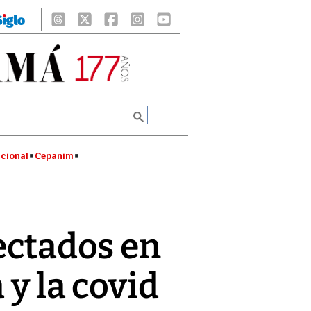
cional
Cepanim
fectados en
 y la covid