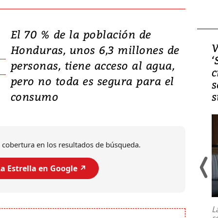
El 70 % de la población de
Video, Japón: Terremoto
V
Honduras, unos 6,3 millones de
deja heridos y graves
‘
personas, tiene acceso al agua,
daños en Kumamoto
c
pero no toda es segura para el
s
consumo
s
 cobertura en los resultados de búsqueda.
a Estrella en Google ↗️
Un fuerte terremoto de magnitud
7,1 se registró este martes 28 de
julio en la prefectura de Kumamoto,
L
al sur de Japón, provocando una
s