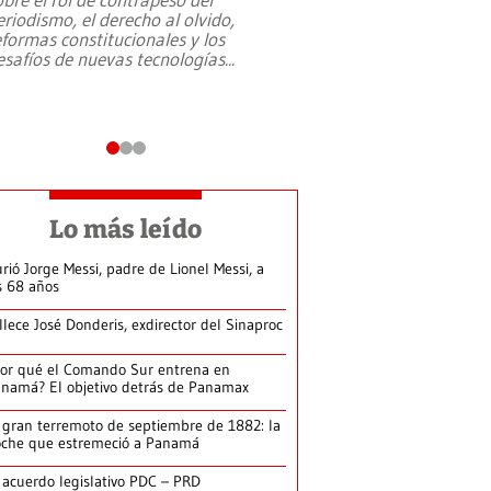
eriodismo, el derecho al olvido,
presidente de Brasil,
eformas constitucionales y los
da Silva, oficializó 
esafíos de nuevas tecnologías
...
candidatura
...
Lo más leído
rió Jorge Messi, padre de Lionel Messi, a
s 68 años
llece José Donderis, exdirector del Sinaproc
or qué el Comando Sur entrena en
namá? El objetivo detrás de Panamax
 gran terremoto de septiembre de 1882: la
che que estremeció a Panamá
 acuerdo legislativo PDC – PRD