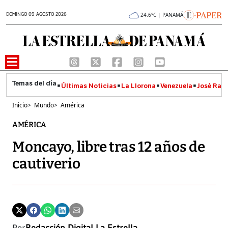
DOMINGO 09 AGOSTO 2026
24.6°C | PANAMÁ
Últimas Noticias
La Llorona
Venezuela
José Raúl
Inicio
>
Mundo
>
América
AMÉRICA
Moncayo, libre tras 12 años de
cautiverio