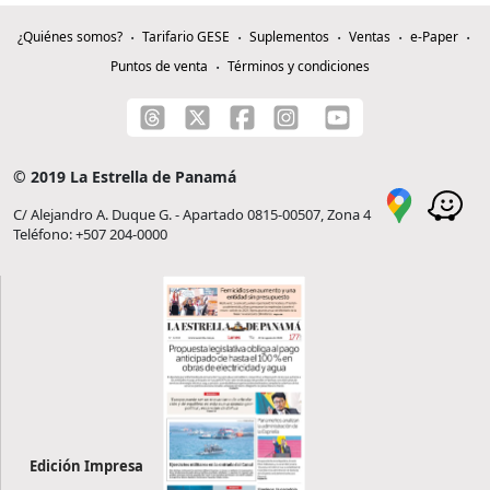
¿Quiénes somos?
Tarifario GESE
Suplementos
Ventas
e-Paper
Puntos de venta
Términos y condiciones
© 2019 La Estrella de Panamá
C/ Alejandro A. Duque G. - Apartado 0815-00507, Zona 4
Teléfono: +507 204-0000
Edición Impresa