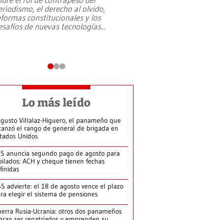
eriodismo, el derecho al olvido,
presidente de Brasil,
eformas constitucionales y los
da Silva, oficializó 
esafíos de nuevas tecnologías
...
candidatura
...
Lo más leído
gusto Villalaz-Higuero, el panameño que
canzó el rango de general de brigada en
tados Unidos
S anuncia segundo pago de agosto para
bilados: ACH y cheque tienen fechas
finidas
S advierte: el 18 de agosto vence el plazo
ra elegir el sistema de pensiones
erra Rusia-Ucrania: otros dos panameños
gran ser repatriados y emprenden su