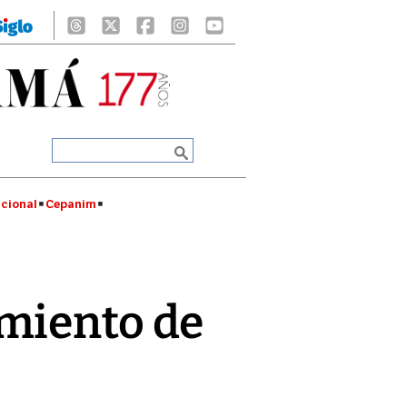
cional
Cepanim
imiento de