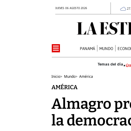
JUEVES 06 AGOSTO 2026
27
PANAMÁ
MUNDO
ECONO
Úl
Inicio
>
Mundo
>
América
AMÉRICA
Almagro pr
la democra