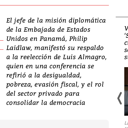
El jefe de la misión diplomática
Video, Japón: Terremoto
V
de la Embajada de Estados
deja heridos y graves
‘
Unidos en Panamá, Philip
daños en Kumamoto
c
Laidlaw, manifestó su respaldo
s
a la reelección de Luis Almagro,
s
quien en una conferencia se
refirió a la desigualdad,
pobreza, evasión fiscal, y el rol
del sector privado para
consolidar la democracia
Un fuerte terremoto de magnitud
7,1 se registró este martes 28 de
julio en la prefectura de Kumamoto,
L
al sur de Japón, provocando una
s