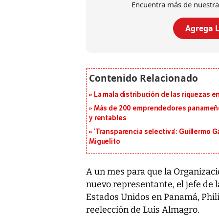
Encuentra más de nuestra
Agrega L
La mala distribución de las riquezas 
Más de 200 emprendedores panameños
y rentables
‘Transparencia selectiva’: Guillermo
Miguelito
A un mes para que la Organizaci
nuevo representante, el jefe de 
Estados Unidos en Panamá, Phili
reelección de Luis Almagro.