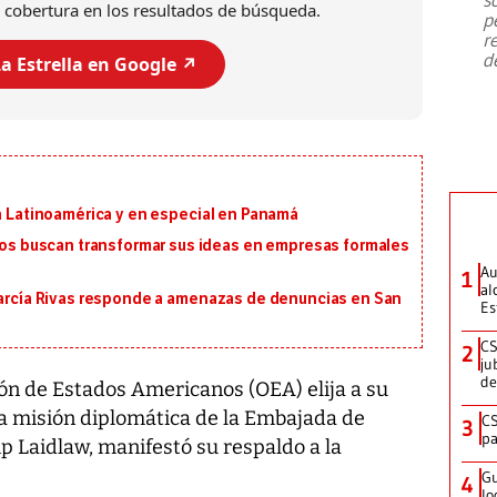
emergencia de gran
...
 cobertura en los resultados de búsqueda.
p
r
d
a Estrella en Google ↗️
en Latinoamérica y en especial en Panamá
 buscan transformar sus ideas en empresas formales
Au
1
al
 García Rivas responde a amenazas de denuncias en San
Es
CS
2
ju
de
ón de Estados Americanos (OEA) elija a su
la misión diplomática de la Embajada de
CS
3
pa
p Laidlaw, manifestó su respaldo a la
Gu
4
lo