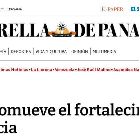
.2°C | PANAMÁ
MÍA
DEPORTES
VIDA Y CULTURA
OPINIÓN
MULTIMEDIA
timas Noticias
La Llorona
Venezuela
José Raúl Mulino
Asamblea Na
omueve el fortalec
cia