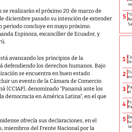
re
n se realizarán el próximo 20 de marzo de
‘T
5
de diciembre pasado su intención de extender
Ri
Sa
yo periodo concluye en mayo próximo.
nda Espinoza, excanciller de Ecuador, y
rú.
Co
está avanzando los principios de la
1
Ze
tá defendiendo los derechos humanos. Bajo
Tr
anización se encuentra en buen estado
2
en
oncluir un evento de la Cámara de Comercio
Pa
amá (CCIAP), denominado “Panamá ante los
3
el
 la democracia en América Latina”, en el que
Fr
4
Pa
De
5
idense ofrecía sus declaraciones, en el
In
la
ras, miembros del Frente Nacional por la