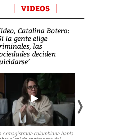
VIDEOS
ideo, Catalina Botero:
Video: Lula la
Si la gente elige
candidatura 
riminales, las
promesas de i
ociedades deciden
en defensa, ed
uicidarse’
tierras raras
a exmagistrada colombiana habla
Entre recuerdos y es
obre el rol de contrapeso del
referencias hacia sus