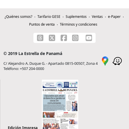
¿Quiénes somos?
Tarifario GESE
Suplementos
Ventas
e-Paper
Puntos de venta
Términos y condiciones
© 2019 La Estrella de Panamá
C/ Alejandro A. Duque G. - Apartado 0815-00507, Zona 4
Teléfono: +507 204-0000
Edición Impresa