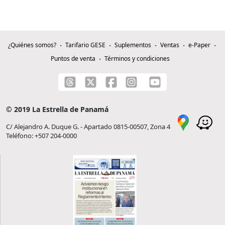
¿Quiénes somos?
Tarifario GESE
Suplementos
Ventas
e-Paper
Puntos de venta
Términos y condiciones
© 2019 La Estrella de Panamá
C/ Alejandro A. Duque G. - Apartado 0815-00507, Zona 4
Teléfono: +507 204-0000