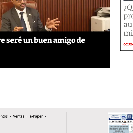
¿Q
pr
au
mí
re seré un buen amigo de
COLU
ntos
Ventas
e-Paper