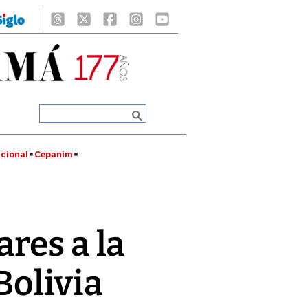
cional
Cepanim
res a la
Bolivia