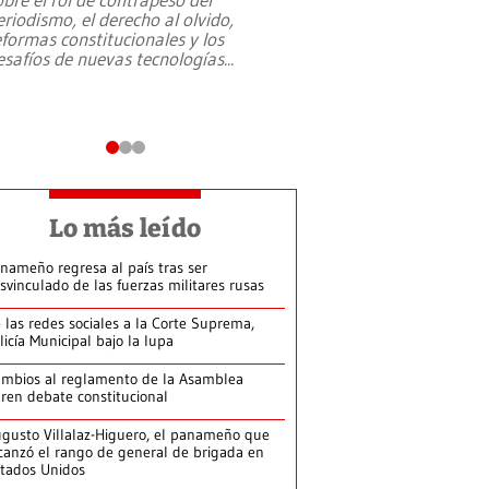
eriodismo, el derecho al olvido,
presidente de Brasil,
eformas constitucionales y los
da Silva, oficializó 
esafíos de nuevas tecnologías
...
candidatura
...
Lo más leído
nameño regresa al país tras ser
svinculado de las fuerzas militares rusas
 las redes sociales a la Corte Suprema,
licía Municipal bajo la lupa
mbios al reglamento de la Asamblea
ren debate constitucional
gusto Villalaz-Higuero, el panameño que
canzó el rango de general de brigada en
tados Unidos