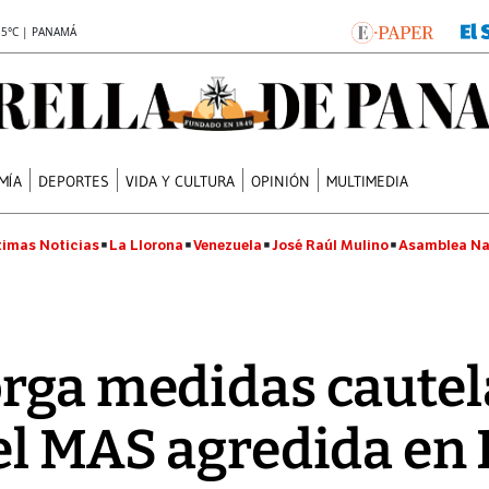
.5°C | PANAMÁ
MÍA
DEPORTES
VIDA Y CULTURA
OPINIÓN
MULTIMEDIA
timas Noticias
La Llorona
Venezuela
José Raúl Mulino
Asamblea Na
rga medidas cautela
el MAS agredida en 