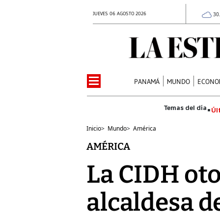
JUEVES 06 AGOSTO 2026
30
PANAMÁ
MUNDO
ECONO
Úl
Inicio
>
Mundo
>
América
AMÉRICA
La CIDH oto
alcaldesa d