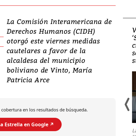
La Comisión Interamericana de
Video, Japón: Terremoto
V
Derechos Humanos (CIDH)
deja heridos y graves
‘
otorgó este viernes medidas
daños en Kumamoto
c
cautelares a favor de la
s
alcaldesa del municipio
s
boliviano de Vinto, María
Patricia Arce
 cobertura en los resultados de búsqueda.
Un fuerte terremoto de magnitud
7,1 se registró este martes 28 de
a Estrella en Google ↗️
julio en la prefectura de Kumamoto,
L
al sur de Japón, provocando una
s