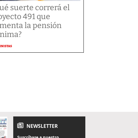
ué suerte correrá el
oyecto 491 que
menta la pensión
nima?
MNISTAS
NEWSLETTER
Suscríbase a nuestro