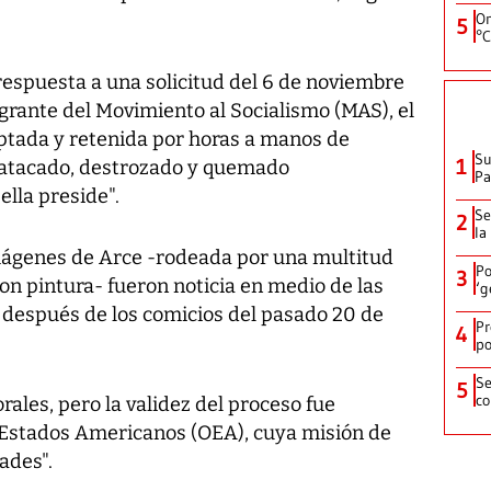
On
5
°C
espuesta a una solicitud del 6 de noviembre
egrante del Movimiento al Socialismo (MAS), el
eptada y retenida por horas a manos de
Su
1
e atacado, destrozado y quemado
P
ella preside".
Se
2
la
mágenes de Arce -rodeada por una multitud
Po
3
 con pintura- fueron noticia en medio de las
‘g
a después de los comicios del pasado 20 de
Pr
4
po
Se
5
co
ales, pero la validez del proceso fue
 Estados Americanos (OEA), cuya misión de
ades".