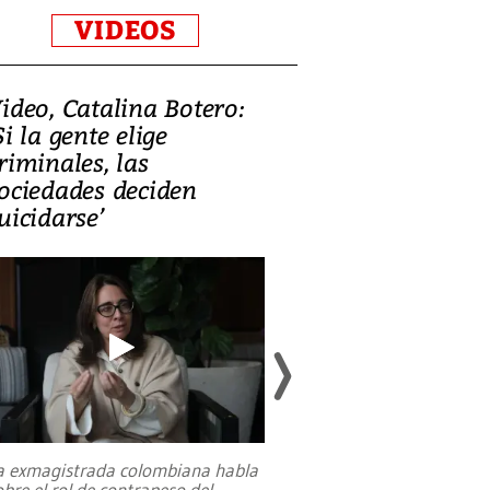
VIDEOS
ideo, Catalina Botero:
Video: Lula la
Si la gente elige
candidatura 
riminales, las
promesas de i
ociedades deciden
en defensa, ed
uicidarse’
tierras raras
a exmagistrada colombiana habla
Entre recuerdos y es
obre el rol de contrapeso del
referencias hacia sus