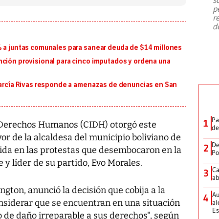
emergencia de gran
...
p
r
d
% a juntas comunales para sanear deuda de $14 millones
nción provisional para cinco imputados y ordena una
 García Rivas responde a amenazas de denuncias en San
Pa
1
 Derechos Humanos (CIDH) otorgó este
de
or de la alcaldesa del municipio boliviano de
De
2
dida en las protestas que desembocaron en la
Po
 y líder de su partido, Evo Morales.
Ca
3
ab
gton, anunció la decisión que cobija a la
Au
4
considerar que se encuentran en una situación
al
Es
o de daño irreparable a sus derechos", según