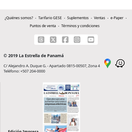
¿Quiénes somos?
Tarifario GESE
Suplementos
Ventas
e-Paper
Puntos de venta
Términos y condiciones
© 2019 La Estrella de Panamá
C/ Alejandro A. Duque G. - Apartado 0815-00507, Zona 4
Teléfono: +507 204-0000
Edición Impresa