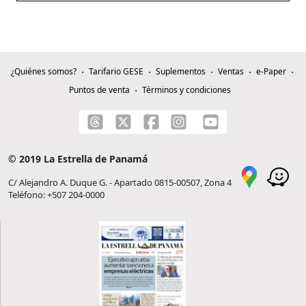
¿Quiénes somos?
Tarifario GESE
Suplementos
Ventas
e-Paper
Puntos de venta
Términos y condiciones
© 2019 La Estrella de Panamá
C/ Alejandro A. Duque G. - Apartado 0815-00507, Zona 4
Teléfono: +507 204-0000