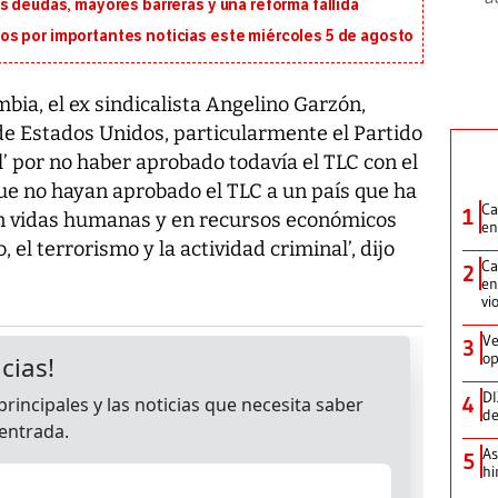
s deudas, mayores barreras y una reforma fallida
s por importantes noticias este miércoles 5 de agosto
bia, el ex sindicalista Angelino Garzón,
de Estados Unidos, particularmente el Partido
’ por no haber aprobado todavía el TLC con el
que no hayan aprobado el TLC a un país que ha
Ca
1
en vidas humanas y en recursos económicos
en
, el terrorismo y la actividad criminal’, dijo
Ca
2
en
vi
Ve
3
op
DI
4
de
As
5
hi