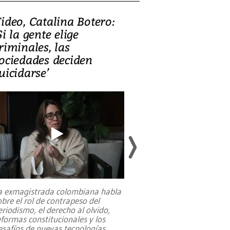
ideo, Catalina Botero:
Video: Lula la
Si la gente elige
candidatura 
riminales, las
promesas de i
ociedades deciden
en defensa, ed
uicidarse’
tierras raras
a exmagistrada colombiana habla
Entre recuerdos y es
obre el rol de contrapeso del
referencias hacia sus
eriodismo, el derecho al olvido,
presidente de Brasil,
eformas constitucionales y los
da Silva, oficializó 
esafíos de nuevas tecnologías
...
candidatura
...