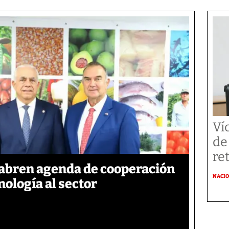
Ví
de
re
abren agenda de cooperación
NACI
nología al sector