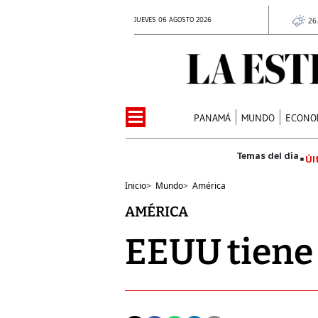
JUEVES 06 AGOSTO 2026
26
PANAMÁ
MUNDO
ECONO
Úl
Inicio
>
Mundo
>
América
AMÉRICA
EEUU tiene