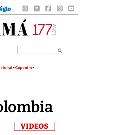
cional
Cepanim
olombia
VIDEOS