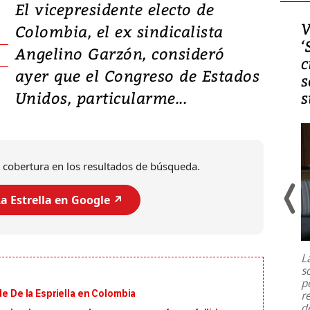
El vicepresidente electo de
Video, Japón: Terremoto
V
Colombia, el ex sindicalista
deja heridos y graves
‘
Angelino Garzón, consideró
daños en Kumamoto
c
ayer que el Congreso de Estados
s
Unidos, particularme...
s
 cobertura en los resultados de búsqueda.
a Estrella en Google ↗️
Un fuerte terremoto de magnitud
7,1 se registró este martes 28 de
julio en la prefectura de Kumamoto,
L
al sur de Japón, provocando una
s
emergencia de gran
...
p
de De la Espriella en Colombia
r
d