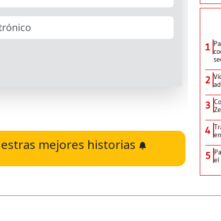
Pa
1
co
se
Ví
2
ad
Co
3
Ze
Tr
4
en
estras mejores historias
Pa
5
el