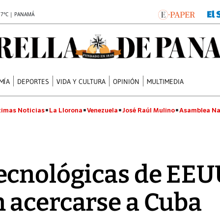
.7°C | PANAMÁ
MÍA
DEPORTES
VIDA Y CULTURA
OPINIÓN
MULTIMEDIA
timas Noticias
La Llorona
Venezuela
José Raúl Mulino
Asamblea Na
ecnológicas de EEU
 acercarse a Cuba