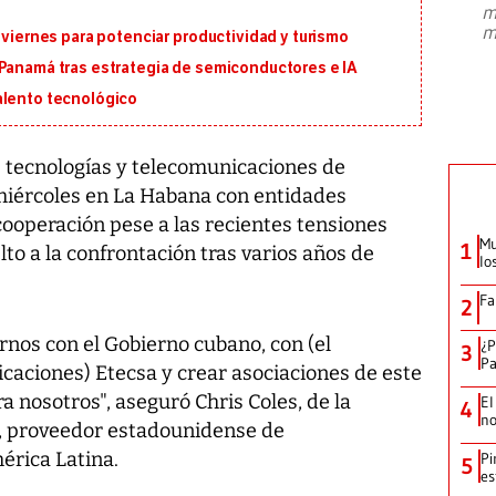
m
presidente de Brasil, Luiz Inácio Lula
m
 viernes para potenciar productividad y turismo
da Silva, oficializó este domingo su
candidatura
...
 Panamá tras estrategia de semiconductores e IA
alento tecnológico
tecnologías y telecomunicaciones de
miércoles en La Habana con entidades
cooperación pese a las recientes tensiones
Mu
1
to a la confrontación tras varios años de
lo
Fa
2
rnos con el Gobierno cubano, con (el
¿P
3
Pa
caciones) Etecsa y crear asociaciones de este
a nosotros", aseguró Chris Coles, de la
El
4
no
, proveedor estadounidense de
rica Latina.
Pi
5
es