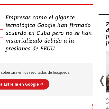
Empresas como el gigante
Video: Lula lanza su
P
tecnológico Google han firmado
candidatura con
d
acuerdo en Cuba pero no se han
promesas de inversión
p
materializado debido a la
en defensa, educación y
p
presiones de EEUU
tierras raras
 cobertura en los resultados de búsqueda.
a Estrella en Google ↗️
E
l
Entre recuerdos y escuetas
a
referencias hacia sus adversarios, el