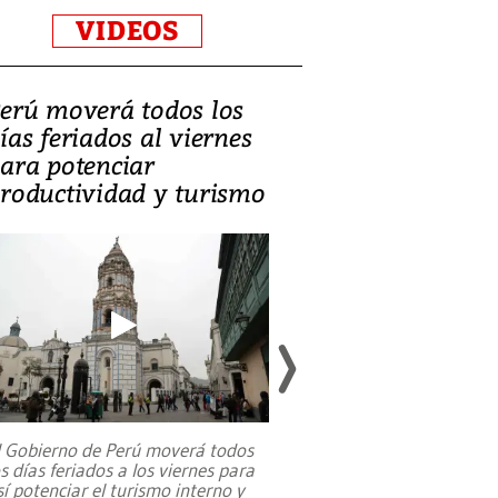
VIDEOS
erú moverá todos los
Video, Catalin
ías feriados al viernes
‘Si la gente el
ara potenciar
criminales, la
roductividad y turismo
sociedades de
suicidarse’
l Gobierno de Perú moverá todos
os días feriados a los viernes para
La exmagistrada co
sí potenciar el turismo interno y
sobre el rol de contr