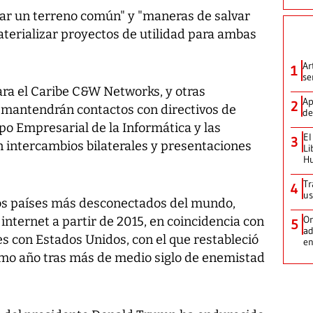
rar un terreno común" y "maneras de salvar
materializar proyectos de utilidad para ambas
Ar
1
se
para el Caribe C&W Networks, y otras
Ap
2
 mantendrán contactos con directivos de
de
po Empresarial de la Informática y las
El
3
n intercambios bilaterales y presentaciones
Li
H
Tr
4
us
los países más desconectados del mundo,
Or
nternet a partir de 2015, en coincidencia con
5
ad
es con Estados Unidos, con el que restableció
en
smo año tras más de medio siglo de enemistad