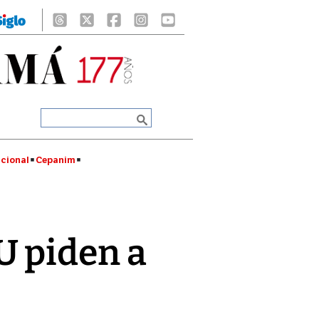
cional
Cepanim
U piden a