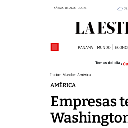
SÁBADO 08 AGOSTO 2026
32
PANAMÁ
MUNDO
ECONO
Úl
Inicio
>
Mundo
>
América
AMÉRICA
Empresas t
Washington