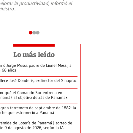
ejorar la productividad, informó el
periodismo, el derech
inistro
...
reformas constitucio
desafíos de nuevas t
Lo más leído
rió Jorge Messi, padre de Lionel Messi, a
s 68 años
llece José Donderis, exdirector del Sinaproc
or qué el Comando Sur entrena en
namá? El objetivo detrás de Panamax
 gran terremoto de septiembre de 1882: la
che que estremeció a Panamá
rámide de Lotería de Panamá | sorteo de
te 9 de agosto de 2026, según la IA