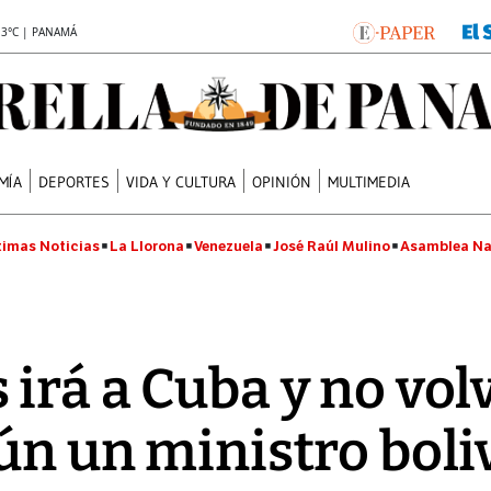
.3°C | PANAMÁ
MÍA
DEPORTES
VIDA Y CULTURA
OPINIÓN
MULTIMEDIA
timas Noticias
La Llorona
Venezuela
José Raúl Mulino
Asamblea Na
irá a Cuba y no volv
ún un ministro bol