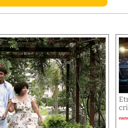
Et
cr
CULT