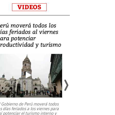
VIDEOS
erú moverá todos los
Video, Catalin
ías feriados al viernes
‘Si la gente el
ara potenciar
criminales, la
roductividad y turismo
sociedades de
suicidarse’
l Gobierno de Perú moverá todos
os días feriados a los viernes para
La exmagistrada co
sí potenciar el turismo interno y
sobre el rol de contr