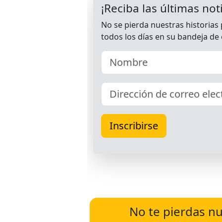
No te pierdas nu