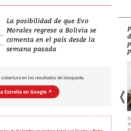
La posibilidad de que Evo
Video: Lula lanza su
P
Morales regrese a Bolivia se
candidatura con
d
comenta en el país desde la
promesas de inversión
p
semana pasada
en defensa, educación y
p
tierras raras
 cobertura en los resultados de búsqueda.
a Estrella en Google ↗️
E
l
Entre recuerdos y escuetas
a
referencias hacia sus adversarios, el