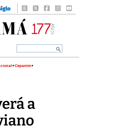
cional
Cepanim
erá a
iviano