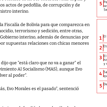
Pe
5
los actos de pedofilia, de corrupción y de
se
Se
istro interino.
la Fiscalía de Bolivia para que comparezca en
cidio, terrorismo y sedición, entre otras,
El
l Gobierno interino, además de denuncias por
1
 por supuestas relaciones con chicas menores
Et
2
El
3
hi
 dijo que "está claro que no va a ganar" el
y 
vimiento Al Socialismo (MAS), aunque Evo
Sa
4
ver al poder".
qu
De
5
ás, Evo Morales es el pasado", sentenció