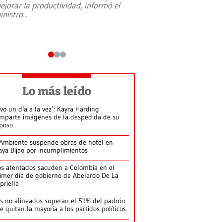
ejorar la productividad, informó el
periodismo, el derech
inistro
...
reformas constitucio
desafíos de nuevas t
Lo más leído
ivo un día a la vez’: Kayra Harding
mparte imágenes de la despedida de su
poso
Ambiente suspende obras de hotel en
aya Bijao por incumplimientos
s atentados sacuden a Colombia en el
imer día de gobierno de Abelardo De La
priella
s no alineados superan el 51% del padrón
le quitan la mayoría a los partidos políticos