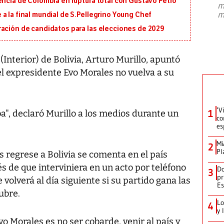
encia de Colombia en ruptura total con Gustavo Petro
m
presidente de Brasil, Luiz Inácio Lula
m
a la final mundial de S.Pellegrino Young Chef
da Silva, oficializó este domingo su
candidatura
...
ración de candidatos para las elecciones de 2029
(Interior) de Bolivia, Arturo Murillo, apuntó
 el expresidente Evo Morales no vuelva a su
‘V
1
ba", declaró Murillo a los medios durante un
co
es
Mi
2
Pl
s regrese a Bolivia se comenta en el país
 de que interviniera en un acto por teléfono
Do
3
pr
volverá al día siguiente si su partido gana las
Es
ubre.
Lo
4
y 
o Morales es no ser cobarde, venir al país y