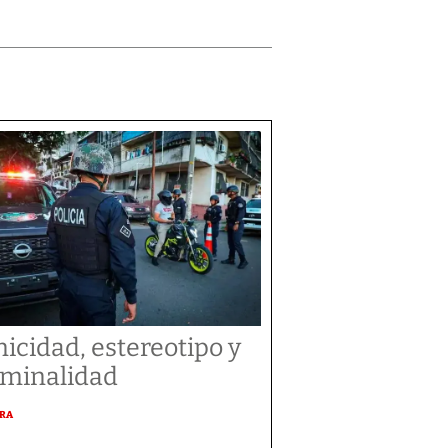
nicidad, estereotipo y
iminalidad
URA