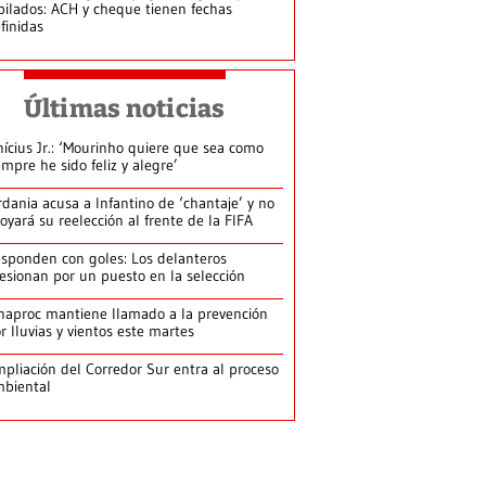
bilados: ACH y cheque tienen fechas
finidas
Últimas noticias
nícius Jr.: ‘Mourinho quiere que sea como
empre he sido feliz y alegre’
rdania acusa a Infantino de ‘chantaje’ y no
oyará su reelección al frente de la FIFA
sponden con goles: Los delanteros
esionan por un puesto en la selección
naproc mantiene llamado a la prevención
r lluvias y vientos este martes
pliación del Corredor Sur entra al proceso
biental