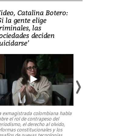
ideo, Catalina Botero:
Video: Lula la
Si la gente elige
candidatura 
riminales, las
promesas de i
ociedades deciden
en defensa, ed
uicidarse’
tierras raras
a exmagistrada colombiana habla
Entre recuerdos y es
obre el rol de contrapeso del
referencias hacia sus
eriodismo, el derecho al olvido,
presidente de Brasil,
eformas constitucionales y los
da Silva, oficializó 
esafíos de nuevas tecnologías
...
candidatura
...