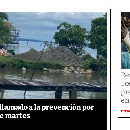
Re
Lo
pr
en
llamado a la prevención por
FÚTBO
te martes