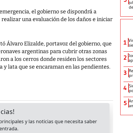
ju
de
emergencia, el gobierno se dispondrá a
, realizar una evaluación de los daños e iniciar
Vi
1
tó Álvaro Elizalde, portavoz del gobierno, que
si
eronaves argentinas para cubrir otras zonas
Jo
2
ron a los cerros donde residen los sectores
ap
 y lata que se encaraman en las pendientes.
Re
3
pr
Si
4
po
Am
5
am