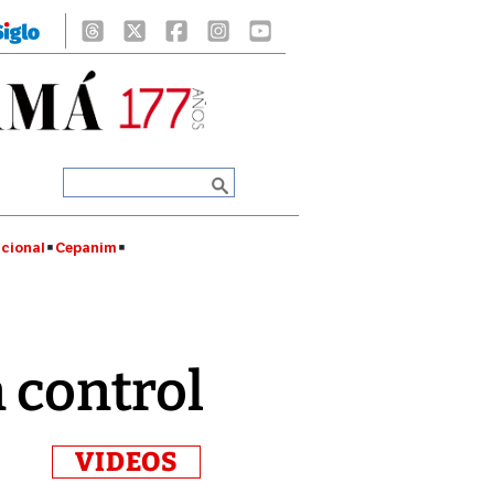
cional
Cepanim
n control
VIDEOS