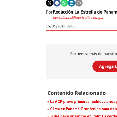
Por
Redacción La Estrella de Pana
periodistas@laestrella.com.pa
15/04/2014 02:00
Encuentra más de nuestra
Agrega L
La ACP prevé primeras reubicaciones p
Clima en Panamá: Pronóstico para est
¿Qué hace Infantino en Cali? La verda