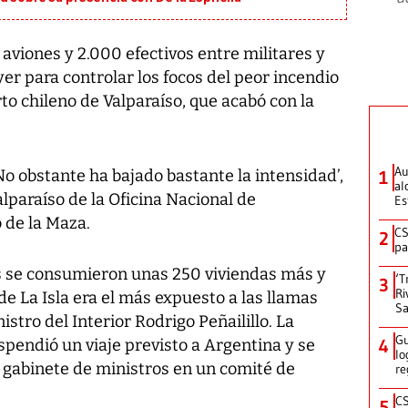
e aviones y 2.000 efectivos entre militares y
r para controlar los focos del peor incendio
rto chileno de Valparaíso, que acabó con la
Au
No obstante ha bajado bastante la intensidad’,
1
al
Valparaíso de la Oficina Nacional de
Es
 de la Maza.
CS
2
pa
s se consumieron unas 250 viviendas más y
‘T
3
Ri
de La Isla era el más expuesto a las llamas
Sa
istro del Interior Rodrigo Peñailillo. La
Gu
pendió un viaje previsto a Argentina y se
4
lo
u gabinete de ministros en un comité de
re
CS
5