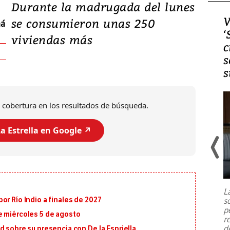
Durante la madrugada del lunes
Video, Japón: Terremoto
V
se consumieron unas 250
má
deja heridos y graves
‘
viviendas más
daños en Kumamoto
c
s
s
 cobertura en los resultados de búsqueda.
a Estrella en Google ↗️
Un fuerte terremoto de magnitud
7,1 se registró este martes 28 de
julio en la prefectura de Kumamoto,
L
al sur de Japón, provocando una
s
or Río Indio a finales de 2027
emergencia de gran
...
p
e miércoles 5 de agosto
r
d
d sobre su presencia con De la Espriella