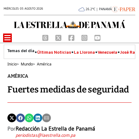
MIÉRCOLES 05 AGOSTO 2026
26.2°C | PANAMÁ
Últimas Noticias
La Llorona
Venezuela
José Raúl
Inicio
>
Mundo
>
América
AMÉRICA
Fuertes medidas de seguridad
Por
Redacción La Estrella de Panamá
periodistas@laestrella.com.pa