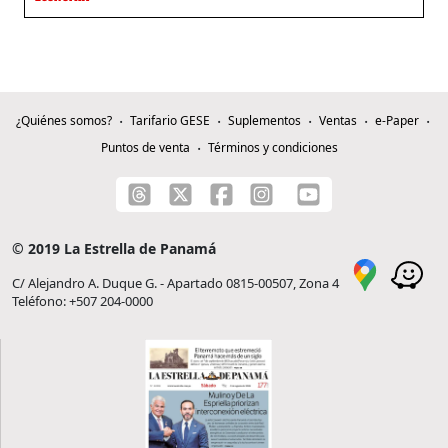
¿Quiénes somos?
Tarifario GESE
Suplementos
Ventas
e-Paper
Puntos de venta
Términos y condiciones
© 2019 La Estrella de Panamá
C/ Alejandro A. Duque G. - Apartado 0815-00507, Zona 4
Teléfono: +507 204-0000