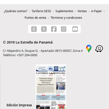
¿Quiénes somos?
Tarifario GESE
Suplementos
Ventas
e-Paper
Puntos de venta
Términos y condiciones
© 2019 La Estrella de Panamá
C/ Alejandro A. Duque G. - Apartado 0815-00507, Zona 4
Teléfono: +507 204-0000
Edición Impresa