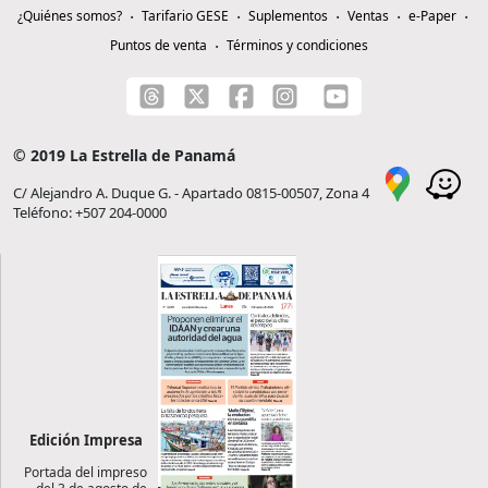
¿Quiénes somos?
Tarifario GESE
Suplementos
Ventas
e-Paper
Puntos de venta
Términos y condiciones
© 2019 La Estrella de Panamá
C/ Alejandro A. Duque G. - Apartado 0815-00507, Zona 4
Teléfono: +507 204-0000
Edición Impresa
Portada del impreso