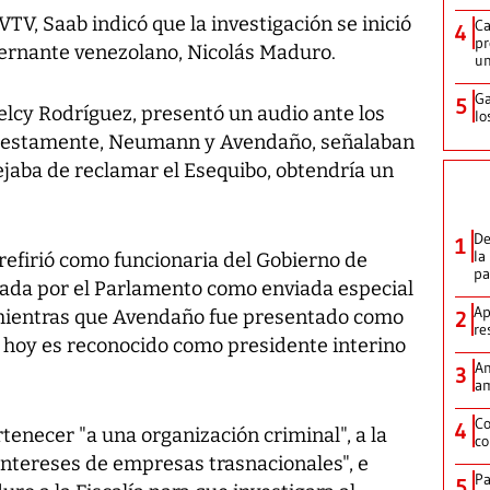
VTV, Saab indicó que la investigación se inició
Ca
4
pr
gobernante venezolano, Nicolás Maduro.
un
Ga
5
elcy Rodríguez, presentó un audio ante los
lo
puestamente, Neumann y Avendaño, señalaban
ejaba de reclamar el Esequibo, obtendría un
De
1
la
efirió como funcionaria del Gobierno de
p
nada por el Parlamento como enviada especial
Ap
 mientras que Avendaño fue presentado como
2
re
en hoy es reconocido como presidente interino
Am
3
am
Co
4
enecer "a una organización criminal", a la
co
intereses de empresas trasnacionales", e
Pa
5