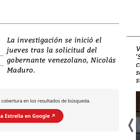
La investigación se inició el
Video, Japón: Terremoto
V
jueves tras la solicitud del
deja heridos y graves
‘
gobernante venezolano, Nicolás
daños en Kumamoto
c
Maduro.
s
s
 cobertura en los resultados de búsqueda.
a Estrella en Google ↗️
Un fuerte terremoto de magnitud