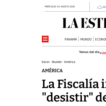
MIÉRCOLES 05 AGOSTO 2026
24
PANAMÁ
MUNDO
ECONO
Úl
Inicio
>
Mundo
>
América
AMÉRICA
La Fiscalía 
"desistir" d