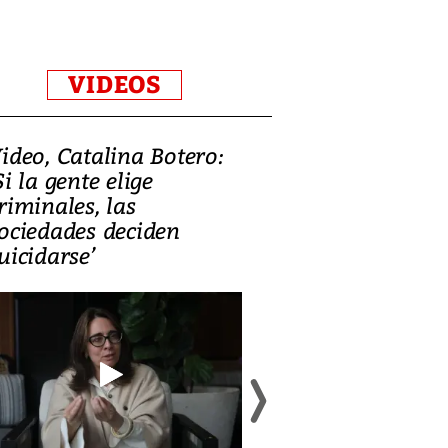
VIDEOS
ideo, Catalina Botero:
Video: Lula la
Si la gente elige
candidatura 
riminales, las
promesas de i
ociedades deciden
en defensa, ed
uicidarse’
tierras raras