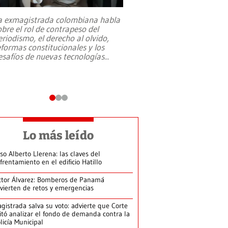
a exmagistrada colombiana habla
Entre recuerdos y es
obre el rol de contrapeso del
referencias hacia sus
eriodismo, el derecho al olvido,
presidente de Brasil,
eformas constitucionales y los
da Silva, oficializó 
esafíos de nuevas tecnologías
...
candidatura
...
Lo más leído
so Alberto Llerena: las claves del
frentamiento en el edificio Hatillo
ctor Álvarez: Bomberos de Panamá
vierten de retos y emergencias
gistrada salva su voto: advierte que Corte
itó analizar el fondo de demanda contra la
licía Municipal