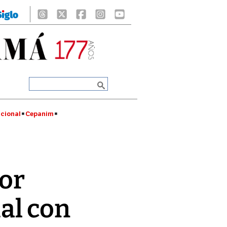
cional
Cepanim
por
ial con