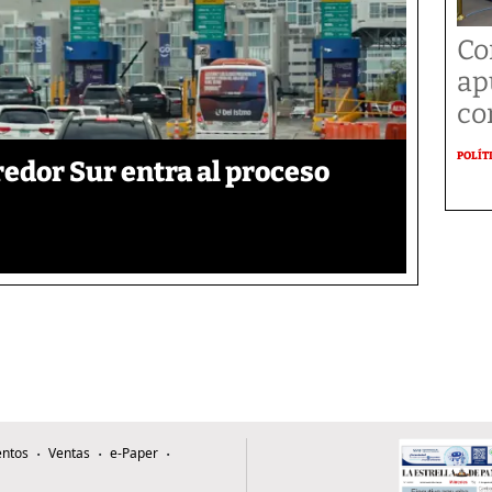
Co
ap
co
POLÍT
edor Sur entra al proceso
ntos
Ventas
e-Paper