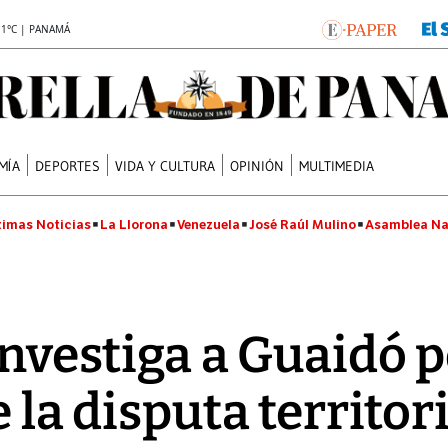
.1°C | PANAMÁ
MÍA
DEPORTES
VIDA Y CULTURA
OPINIÓN
MULTIMEDIA
timas Noticias
La Llorona
Venezuela
José Raúl Mulino
Asamblea Na
investiga a Guaidó 
e la disputa territor