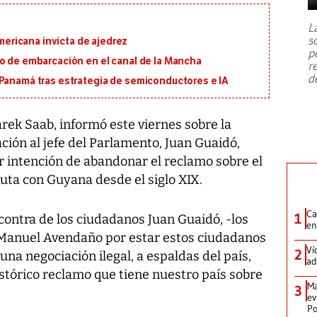
7,1 se registró este martes 28 de
julio en la prefectura de Kumamoto,
L
al sur de Japón, provocando una
s
ricana invicta de ajedrez
emergencia de gran
...
p
io de embarcación en el canal de la Mancha
r
d
 Panamá tras estrategia de semiconductores e IA
arek Saab, informó este viernes sobre la
ción al jefe del Parlamento, Juan Guaidó,
r intención de abandonar el reclamo sobre el
uta con Guyana desde el siglo XIX.
Ca
1
contra de los ciudadanos Juan Guaidó, -los
en
Manuel Avendaño por estar estos ciudadanos
Ví
2
a negociación ilegal, a espaldas del país,
ad
histórico reclamo que tiene nuestro país sobre
Ma
3
ev
Po