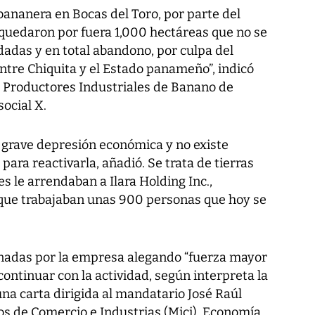
 bananera en Bocas del Toro, por parte del
quedaron por fuera 1,000 hectáreas que no se
dadas y en total abandono, por culpa del
re Chiquita y el Estado panameño”, indicó
e Productores Industriales de Banano de
social X.
 grave depresión económica y no existe
ra reactivarla, añadió. Se trata de tierras
 le arrendaban a Ilara Holding Inc.,
s que trabajaban unas 900 personas que hoy se
nadas por la empresa alegando “fuerza mayor
 continuar con la actividad, según interpreta la
una carta dirigida al mandatario José Raúl
ios de Comercio e Industrias (Mici), Economía