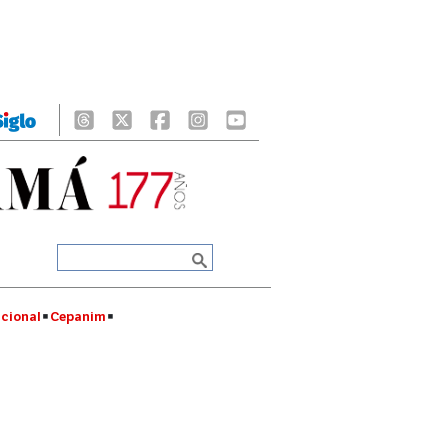
cional
Cepanim