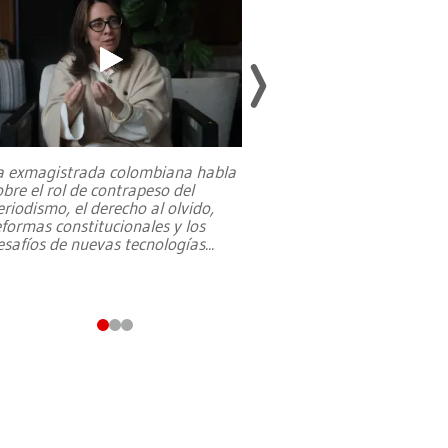
a exmagistrada colombiana habla
Entre recuerdos y es
obre el rol de contrapeso del
referencias hacia sus
eriodismo, el derecho al olvido,
presidente de Brasil,
eformas constitucionales y los
da Silva, oficializó 
esafíos de nuevas tecnologías
...
candidatura
...