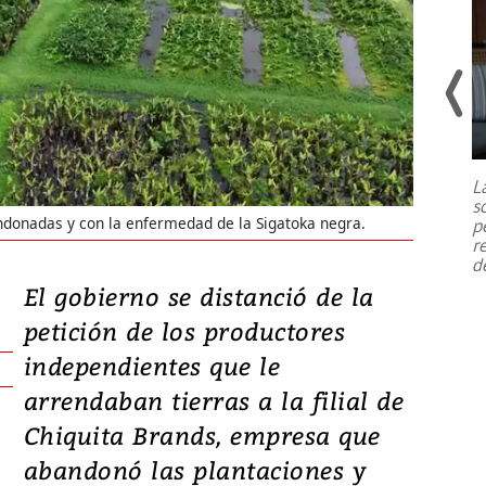
Un fuerte terremoto de magnitud
7,1 se registró este martes 28 de
julio en la prefectura de Kumamoto,
L
al sur de Japón, provocando una
s
emergencia de gran
...
donadas y con la enfermedad de la Sigatoka negra.
p
r
d
El gobierno se distanció de la
petición de los productores
independientes que le
arrendaban tierras a la filial de
Chiquita Brands, empresa que
abandonó las plantaciones y