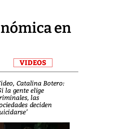
conómica en
VIDEOS
ideo, Catalina Botero:
Video: Lula la
Si la gente elige
candidatura 
riminales, las
promesas de i
ociedades deciden
en defensa, ed
uicidarse’
tierras raras