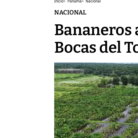
Inicio
>
Panamá
>
Nacional
NACIONAL
Bananeros a
Bocas del T