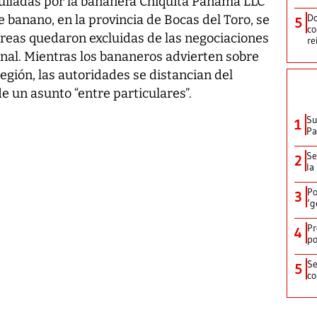
lquiladas por la bananera Chiquita Panamá LLC
Do
banano, en la provincia de Bocas del Toro, se
5
co
reas quedaron excluidas de las negociaciones
re
onal. Mientras los bananeros advierten sobre
gión, las autoridades se distancian del
e un asunto “entre particulares”.
Su
1
P
Se
2
la
Po
3
‘g
Pr
4
po
Se
5
co