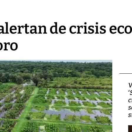
lertan de crisis e
oro
Video, Japón: Terremoto
V
deja heridos y graves
‘
daños en Kumamoto
c
s
s