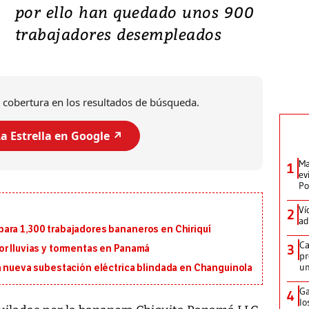
por ello han quedado unos 900
trabajadores desempleados
 cobertura en los resultados de búsqueda.
a Estrella en Google ↗️
Ma
1
ev
Po
Ví
2
ad
ara 1,300 trabajadores bananeros en Chiriquí
Ca
3
or lluvias y tormentas en Panamá
pr
un
a nueva subestación eléctrica blindada en Changuinola
Ga
4
lo