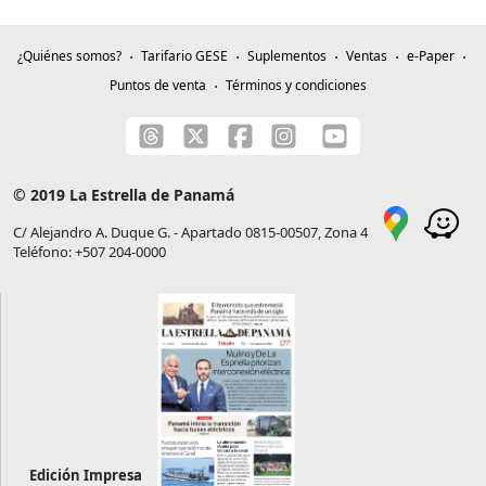
¿Quiénes somos?
Tarifario GESE
Suplementos
Ventas
e-Paper
Puntos de venta
Términos y condiciones
© 2019 La Estrella de Panamá
C/ Alejandro A. Duque G. - Apartado 0815-00507, Zona 4
Teléfono: +507 204-0000
Edición Impresa