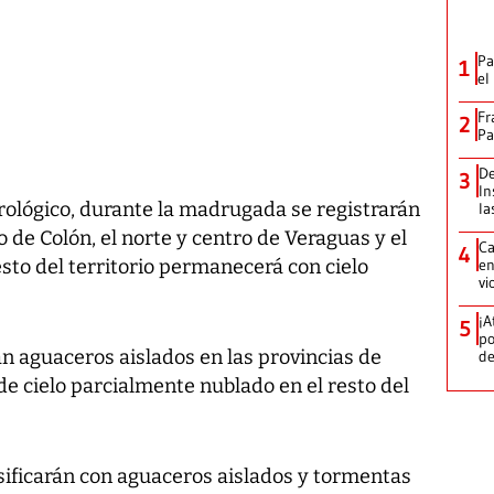
Pa
1
el
Fr
2
Pa
De
3
In
rológico, durante la madrugada se registrarán
la
o de Colón, el norte y centro de Veraguas y el
Ca
4
en
esto del territorio permanecerá con cielo
vi
¡A
5
po
n aguaceros aislados en las provincias de
de
de cielo parcialmente nublado en el resto del
ensificarán con aguaceros aislados y tormentas