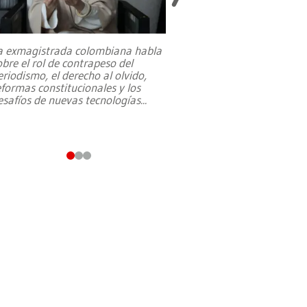
a exmagistrada colombiana habla
Entre recuerdos y es
obre el rol de contrapeso del
referencias hacia sus
eriodismo, el derecho al olvido,
presidente de Brasil,
eformas constitucionales y los
da Silva, oficializó 
esafíos de nuevas tecnologías
...
candidatura
...