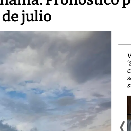
de julio
Video, Japón: Terremoto
V
deja heridos y graves
‘
daños en Kumamoto
c
s
s