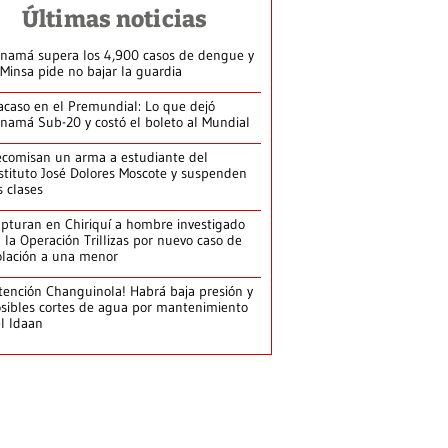
Últimas noticias
namá supera los 4,900 casos de dengue y
 Minsa pide no bajar la guardia
acaso en el Premundial: Lo que dejó
namá Sub-20 y costó el boleto al Mundial
comisan un arma a estudiante del
stituto José Dolores Moscote y suspenden
s clases
pturan en Chiriquí a hombre investigado
 la Operación Trillizas por nuevo caso de
olación a una menor
tención Changuinola! Habrá baja presión y
sibles cortes de agua por mantenimiento
l Idaan