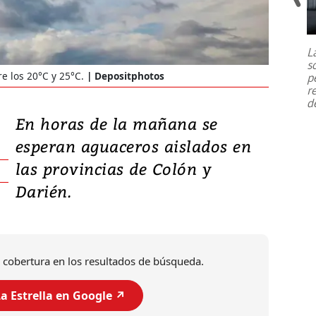
Un fuerte terremoto de magnitud
7,1 se registró este martes 28 de
julio en la prefectura de Kumamoto,
L
al sur de Japón, provocando una
s
emergencia de gran
...
e los 20°C y 25°C.
Depositphotos
p
r
d
En horas de la mañana se
esperan aguaceros aislados en
las provincias de Colón y
Darién.
 cobertura en los resultados de búsqueda.
a Estrella en Google ↗️