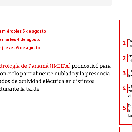
e miércoles 5 de agosto
e martes 4 de agosto
Ca
1
en
e jueves 6 de agosto
Ví
2
ad
Hidrología de Panamá (IMHPA)
pronosticó para
Ga
3
 con cielo parcialmente nublado y la presencia
lo
os de actividad eléctrica en distintos
Ca
4
durante la tarde.
en
vi
De
5
In
la