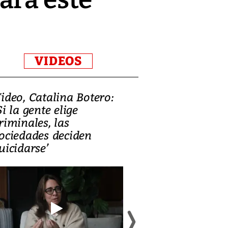
VIDEOS
ideo, Catalina Botero:
Video: Lula la
Si la gente elige
candidatura 
riminales, las
promesas de i
ociedades deciden
en defensa, ed
uicidarse’
tierras raras