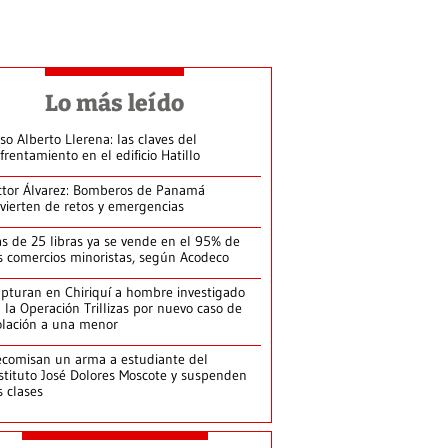
Lo más leído
so Alberto Llerena: las claves del
frentamiento en el edificio Hatillo
ctor Álvarez: Bomberos de Panamá
vierten de retos y emergencias
s de 25 libras ya se vende en el 95% de
s comercios minoristas, según Acodeco
pturan en Chiriquí a hombre investigado
 la Operación Trillizas por nuevo caso de
olación a una menor
comisan un arma a estudiante del
stituto José Dolores Moscote y suspenden
s clases