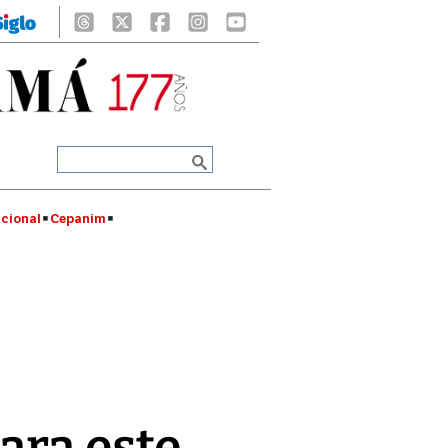
cional
Cepanim
ara este