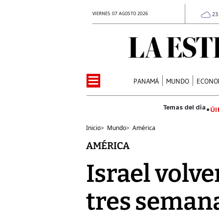
VIERNES 07 AGOSTO 2026
23
PANAMÁ
MUNDO
ECONO
Úl
Inicio
>
Mundo
>
América
AMÉRICA
Israel volve
tres semana