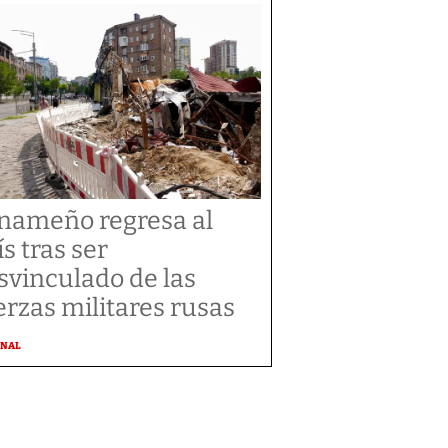
nameño regresa al
ís tras ser
svinculado de las
erzas militares rusas
ONAL