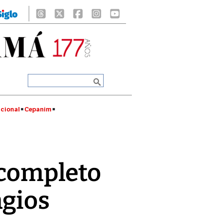
cional
Cepanim
r completo
agios