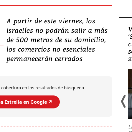
A partir de este viernes, los
Video, Japón: Terremoto
V
israelíes no podrán salir a más
deja heridos y graves
‘
de 500 metros de su domicilio,
daños en Kumamoto
c
los comercios no esenciales
s
permanecerán cerrados
s
 cobertura en los resultados de búsqueda.
a Estrella en Google ↗️
Un fuerte terremoto de magnitud
7,1 se registró este martes 28 de
julio en la prefectura de Kumamoto,
L
al sur de Japón, provocando una
s