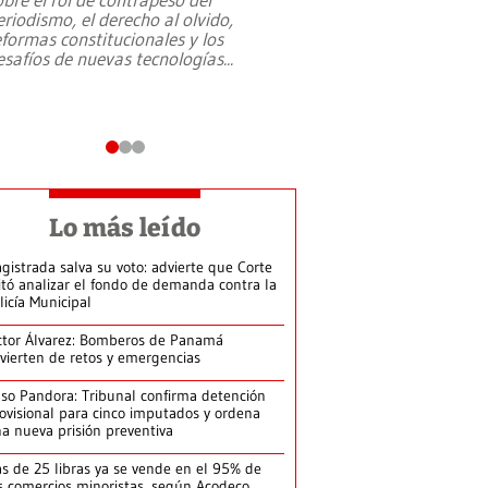
eriodismo, el derecho al olvido,
presidente de Brasil,
eformas constitucionales y los
da Silva, oficializó 
esafíos de nuevas tecnologías
...
candidatura
...
Lo más leído
gistrada salva su voto: advierte que Corte
itó analizar el fondo de demanda contra la
licía Municipal
ctor Álvarez: Bomberos de Panamá
vierten de retos y emergencias
so Pandora: Tribunal confirma detención
ovisional para cinco imputados y ordena
a nueva prisión preventiva
s de 25 libras ya se vende en el 95% de
s comercios minoristas, según Acodeco