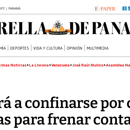
.8°C | PANAMÁ
MÍA
DEPORTES
VIDA Y CULTURA
OPINIÓN
MULTIMEDIA
timas Noticias
La Llorona
Venezuela
José Raúl Mulino
Asamblea Na
rá a confinarse po
s para frenar cont