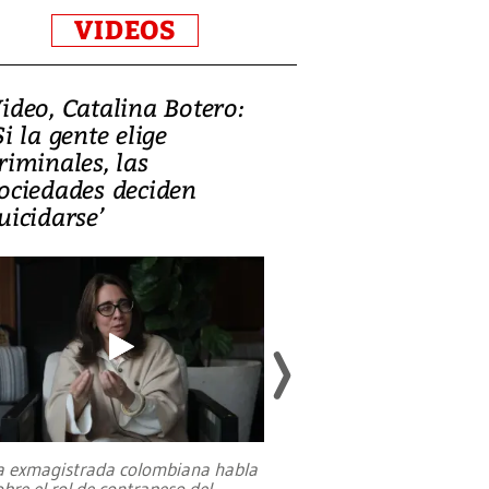
VIDEOS
ideo, Catalina Botero:
Video: Lula la
Si la gente elige
candidatura 
riminales, las
promesas de i
ociedades deciden
en defensa, ed
uicidarse’
tierras raras
a exmagistrada colombiana habla
Entre recuerdos y es
obre el rol de contrapeso del
referencias hacia sus