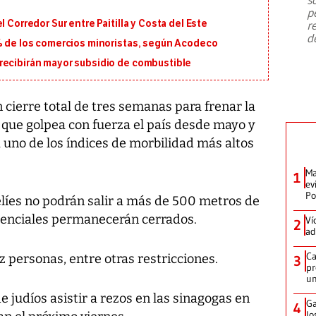
emergencia de gran
...
p
 Corredor Sur entre Paitilla y Costa del Este
r
d
5% de los comercios minoristas, según Acodeco
recibirán mayor subsidio de combustible
 cierre total de tres semanas para frenar la
 que golpea con fuerza el país desde mayo y
 uno de los índices de morbilidad más altos
Ma
1
ev
Po
aelíes no podrán salir a más de 500 metros de
esenciales permanecerán cerrados.
Ví
2
ad
Ca
 personas, entre otras restricciones.
3
pr
un
e judíos asistir a rezos en las sinagogas en
Ga
4
lo