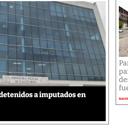
Pa
pa
de
fu
detenidos a imputados en
NACI