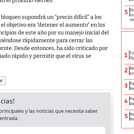
ian el próximo viernes.
Do
5
co
loqueo supondrá un “precio difícil” a los
re
 el objetivo era “detener el aumento” en los
incipios de este año por su manejo inicial del
oviéndose rápidamente para cerrar las
 brote. Desde entonces, ha sido criticado por
Tr
1
ado rápido y permitir que el virus se
Op
Ah
2
ju
el
Pa
3
te
Pa
4
de
As
5
bo