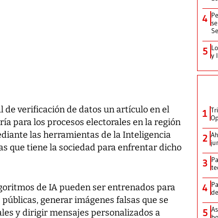
Pe
4
se
Se
Lo
5
y 
 de verificación de datos un artículo en el
Tr
1
Op
ría para los procesos electorales en la región
iante las herramientas de la Inteligencia
Ah
2
ju
ivas que tiene la sociedad para enfrentar dicho
Pa
3
te
Pa
4
algoritmos de IA pueden ser entrenados para
de
ras públicas, generar imágenes falsas que se
As
5
ales y dirigir mensajes personalizados a
bo