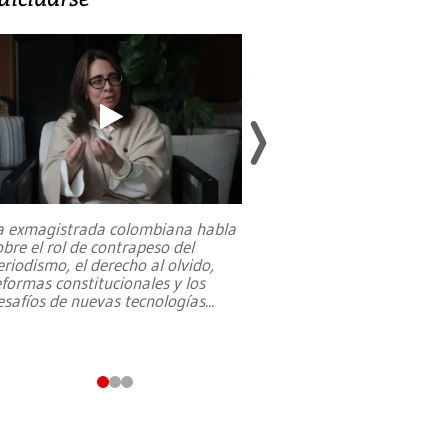
a exmagistrada colombiana habla
Entre recuerdos y es
obre el rol de contrapeso del
referencias hacia sus
eriodismo, el derecho al olvido,
presidente de Brasil,
eformas constitucionales y los
da Silva, oficializó 
esafíos de nuevas tecnologías
...
candidatura
...