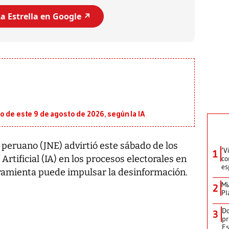
a Estrella en Google ↗️
o de este 9 de agosto de 2026, según la IA
 peruano (JNE) advirtió este sábado de los
‘V
1
 Artificial (IA) en los procesos electorales en
co
es
ramienta puede impulsar la desinformación.
Mi
2
Pl
Do
3
pr
Es