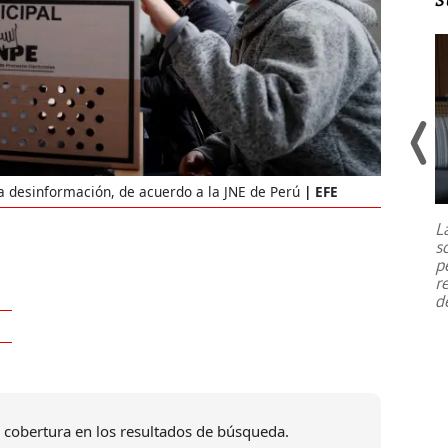
Un fuerte terremoto de magnitud
 la desinformación, de acuerdo a la JNE de Perú
EFE
7,1 se registró este martes 28 de
julio en la prefectura de Kumamoto,
L
al sur de Japón, provocando una
s
emergencia de gran
...
p
r
d
 cobertura en los resultados de búsqueda.