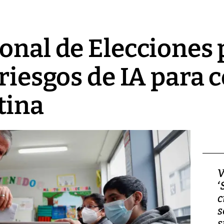
onal de Elecciones
 riesgos de IA para 
tina
Video, Japón: Terremoto
V
deja heridos y graves
‘
daños en Kumamoto
c
s
s