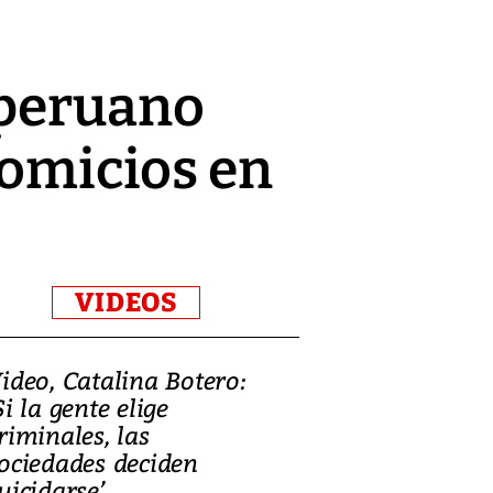
 peruano
comicios en
VIDEOS
ideo, Catalina Botero:
Video: Lula la
Si la gente elige
candidatura 
riminales, las
promesas de i
ociedades deciden
en defensa, ed
uicidarse’
tierras raras