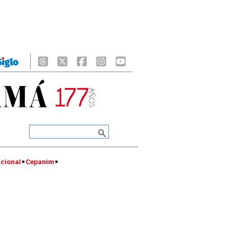
cional
Cepanim