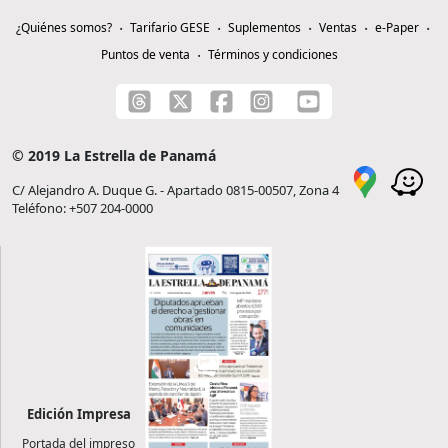
¿Quiénes somos?
Tarifario GESE
Suplementos
Ventas
e-Paper
Puntos de venta
Términos y condiciones
© 2019 La Estrella de Panamá
C/ Alejandro A. Duque G. - Apartado 0815-00507, Zona 4
Teléfono: +507 204-0000
Edición Impresa
Portada del impreso