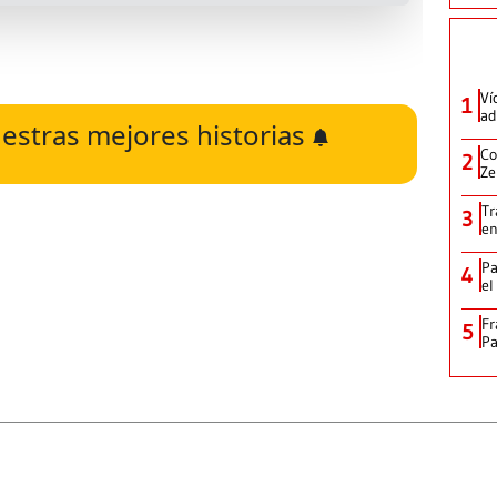
Ví
1
ad
estras mejores historias
Co
2
Ze
Tr
3
en
Pa
4
el
Fr
5
Pa