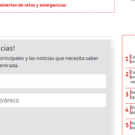
dvierten de retos y emergencias
Ca
1
en
Ca
2
en
vi
Ve
3
op
DI
4
de
As
5
hi