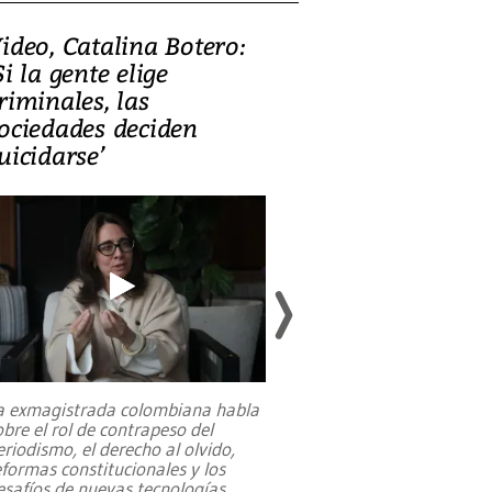
ideo, Catalina Botero:
Video: Lula la
Si la gente elige
candidatura 
riminales, las
promesas de i
ociedades deciden
en defensa, ed
uicidarse’
tierras raras
a exmagistrada colombiana habla
Entre recuerdos y es
obre el rol de contrapeso del
referencias hacia sus
eriodismo, el derecho al olvido,
presidente de Brasil,
eformas constitucionales y los
da Silva, oficializó 
esafíos de nuevas tecnologías
...
candidatura
...