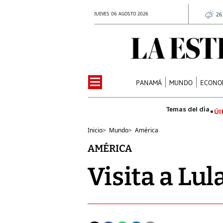
JUEVES 06 AGOSTO 2026
26
PANAMÁ
MUNDO
ECONO
Úl
Inicio
>
Mundo
>
América
AMÉRICA
Visita a Lul