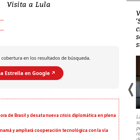
Visita a Lula
Video, Japón: Terremoto
V
deja heridos y graves
‘
daños en Kumamoto
c
s
s
 cobertura en los resultados de búsqueda.
a Estrella en Google ↗️
Un fuerte terremoto de magnitud
7,1 se registró este martes 28 de
julio en la prefectura de Kumamoto,
ra de Brasil y desata nueva crisis diplomática en plena
L
al sur de Japón, provocando una
s
emergencia de gran
...
p
anamá y ampliará cooperación tecnológica con la vía
r
d