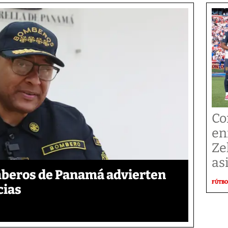
Co
en
Ze
as
mberos de Panamá advierten
FÚTBO
cias