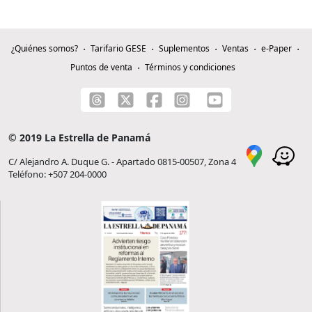
¿Quiénes somos?
Tarifario GESE
Suplementos
Ventas
e-Paper
Puntos de venta
Términos y condiciones
© 2019 La Estrella de Panamá
C/ Alejandro A. Duque G. - Apartado 0815-00507, Zona 4
Teléfono: +507 204-0000