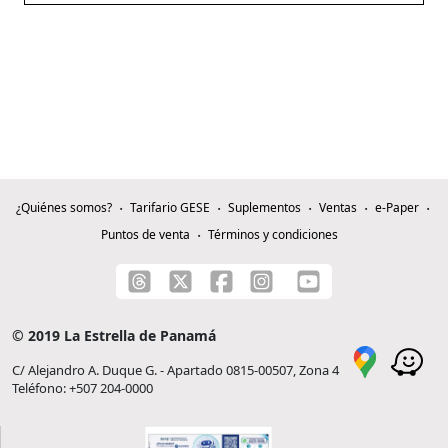
¿Quiénes somos?
Tarifario GESE
Suplementos
Ventas
e-Paper
Puntos de venta
Términos y condiciones
© 2019 La Estrella de Panamá
C/ Alejandro A. Duque G. - Apartado 0815-00507, Zona 4
Teléfono: +507 204-0000