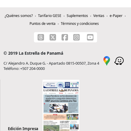
¿Quiénes somos?
Tarifario GESE
Suplementos
Ventas
e-Paper
Puntos de venta
Términos y condiciones
© 2019 La Estrella de Panamá
C/ Alejandro A. Duque G. - Apartado 0815-00507, Zona 4
Teléfono: +507 204-0000
Edición Impresa