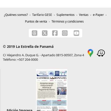
¿Quiénes somos?
Tarifario GESE
Suplementos
Ventas
e-Paper
Puntos de venta
Términos y condiciones
© 2019 La Estrella de Panamá
C/ Alejandro A. Duque G. - Apartado 0815-00507, Zona 4
Teléfono: +507 204-0000
Edición Impresa