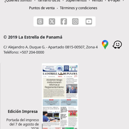
¿Quiénes somos?
Tarifario GESE
Suplementos
Ventas
e-Paper
Puntos de venta
Términos y condiciones
© 2019 La Estrella de Panamá
C/ Alejandro A. Duque G. - Apartado 0815-00507, Zona 4
Teléfono: +507 204-0000
Edición Impresa
Portada del impreso
del 7 de agosto de
2026