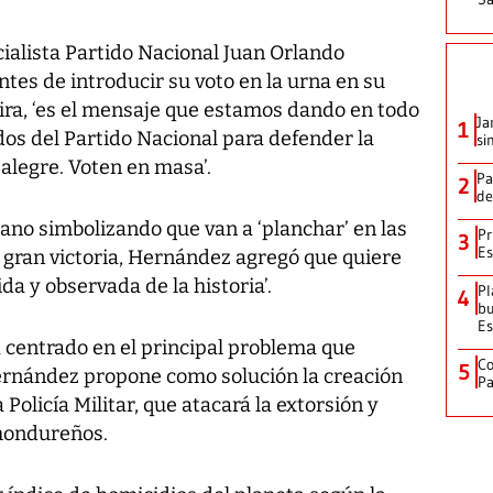
cialista Partido Nacional Juan Orlando
s de introducir su voto en la urna en su
ira, ‘es el mensaje que estamos dando en todo
Ja
1
os del Partido Nacional para defender la
si
a alegre. Voten en masa’.
Pa
2
de
ano simbolizando que van a ‘planchar’ en las
Pr
3
Es
a gran victoria, Hernández agregó que quiere
da y observada de la historia’.
Pl
4
bu
Es
centrado en el principal problema que
Co
5
 Hernández propone como solución la creación
Pa
Policía Militar, que atacará la extorsión y
 hondureños.