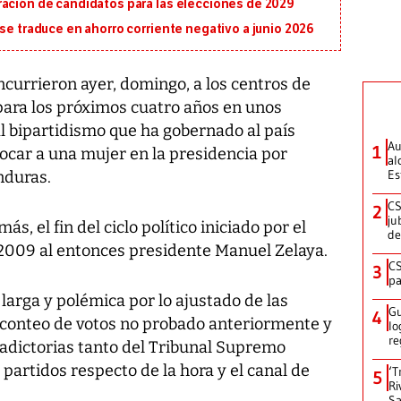
ración de candidatos para las elecciones de 2029
 se traduce en ahorro corriente negativo a junio 2026
rrieron ayer, domingo, a los centros de
 para los próximos cuatro años en unos
l bipartidismo que ha gobernado al país
Au
1
ocar a una mujer en la presidencia por
al
Es
nduras.
CS
2
ju
, el fin del ciclo político iniciado por el
de
2009 al entonces presidente Manuel Zelaya.
CS
3
pa
 larga y polémica por lo ajustado de las
Gu
4
 conteo de votos no probado anteriormente y
lo
re
radictorias tanto del Tribunal Supremo
partidos respecto de la hora y el canal de
‘T
5
Ri
Sa