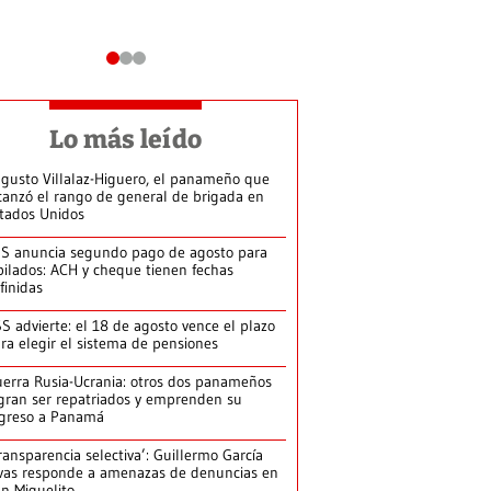
Lo más leído
gusto Villalaz-Higuero, el panameño que
canzó el rango de general de brigada en
tados Unidos
S anuncia segundo pago de agosto para
bilados: ACH y cheque tienen fechas
finidas
S advierte: el 18 de agosto vence el plazo
ra elegir el sistema de pensiones
erra Rusia-Ucrania: otros dos panameños
gran ser repatriados y emprenden su
greso a Panamá
ransparencia selectiva’: Guillermo García
vas responde a amenazas de denuncias en
n Miguelito