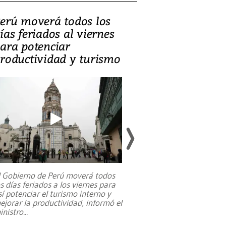
erú moverá todos los
Video, Catalin
ías feriados al viernes
‘Si la gente el
ara potenciar
criminales, la
roductividad y turismo
sociedades de
suicidarse’
l Gobierno de Perú moverá todos
os días feriados a los viernes para
La exmagistrada co
sí potenciar el turismo interno y
sobre el rol de contr
ejorar la productividad, informó el
periodismo, el derech
inistro
...
reformas constitucio
desafíos de nuevas t