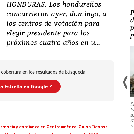
HONDURAS. Los hondureños
Video: Lula lanza su
P
concurrieron ayer, domingo, a
candidatura con
d
los centros de votación para
promesas de inversión
p
elegir presidente para los
en defensa, educación y
p
próximos cuatro años en u...
tierras raras
 cobertura en los resultados de búsqueda.
a Estrella en Google ↗️
E
l
Entre recuerdos y escuetas
a
referencias hacia sus adversarios, el
m
presidente de Brasil, Luiz Inácio Lula
m
parencia y confianza en Centroamérica: Grupo Ficohsa
da Silva, oficializó este domingo su
candidatura
...