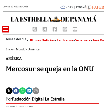
LUNES 10 AGOSTO 2026
27.3°C | PANAMÁ
Últimas Noticias
La Llorona
Venezuela
José Raúl
Inicio
>
Mundo
>
América
AMÉRICA
Mercosur se queja en la ONU
Por
Redacción Digital La Estrella