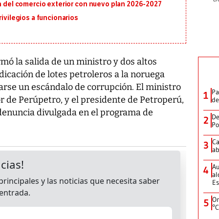
ón del comercio exterior con nuevo plan 2026-2027
rivilegios a funcionarios
ó la salida de un ministro y dos altos
dicación de lotes petroleros a la noruega
arse un escándalo de corrupción. El ministro
Pa
1
or de Perúpetro, y el presidente de Petroperú,
de
denuncia divulgada en el programa de
De
2
Po
Ca
3
ab
Au
4
al
Es
On
5
°C