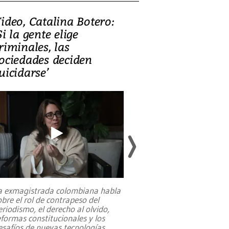
ideo, Catalina Botero:
Video: Lula la
Si la gente elige
candidatura 
riminales, las
promesas de i
ociedades deciden
en defensa, ed
uicidarse’
tierras raras
a exmagistrada colombiana habla
Entre recuerdos y es
obre el rol de contrapeso del
referencias hacia sus
eriodismo, el derecho al olvido,
presidente de Brasil,
eformas constitucionales y los
da Silva, oficializó 
esafíos de nuevas tecnologías
...
candidatura
...