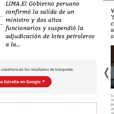
LIMA.El Gobierno peruano
Video, Japón: Terremoto
V
confirmó la salida de un
deja heridos y graves
‘
ministro y dos altos
daños en Kumamoto
c
funcionarios y suspendió la
s
adjudicación de lotes petroleros
s
a la...
 cobertura en los resultados de búsqueda.
a Estrella en Google ↗️
Un fuerte terremoto de magnitud
7,1 se registró este martes 28 de
julio en la prefectura de Kumamoto,
L
al sur de Japón, provocando una
s
emergencia de gran
...
p
r
d