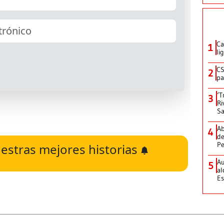
Ca
1
li
CS
2
pa
‘T
3
Ri
Sa
Ab
4
de
Pe
estras mejores historias
Au
5
al
Es