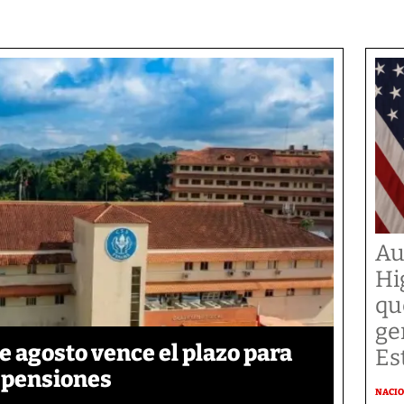
Au
Hi
qu
ge
de agosto vence el plazo para
Es
e pensiones
NACI