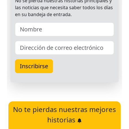
No te pierdas nuestras mejores
historias