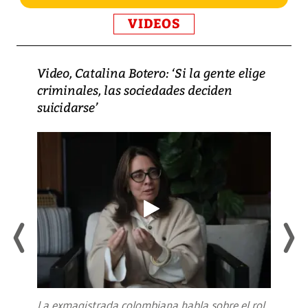
VIDEOS
Video, Catalina Botero: ‘Si la gente elige
criminales, las sociedades deciden
suicidarse’
La exmagistrada colombiana habla sobre el rol