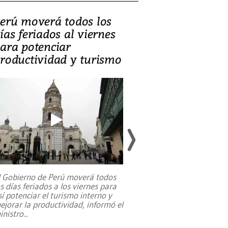
erú moverá todos los
Video, Catalin
ías feriados al viernes
‘Si la gente el
ara potenciar
criminales, la
roductividad y turismo
sociedades de
suicidarse’
l Gobierno de Perú moverá todos
os días feriados a los viernes para
La exmagistrada co
sí potenciar el turismo interno y
sobre el rol de contr
ejorar la productividad, informó el
periodismo, el derech
inistro
...
reformas constitucio
desafíos de nuevas t