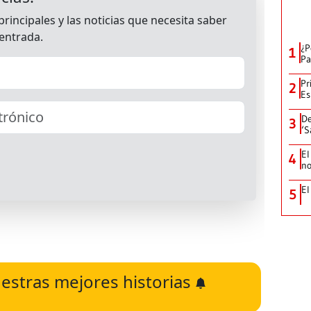
¿P
1
Pa
Pr
2
Es
De
3
‘S
El
4
no
El
5
estras mejores historias