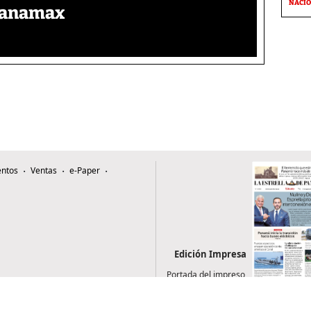
NACI
 Panamax
ntos
Ventas
e-Paper
Edición Impresa
Portada del impreso
del 8 de agosto de
2026
0507, Zona 4