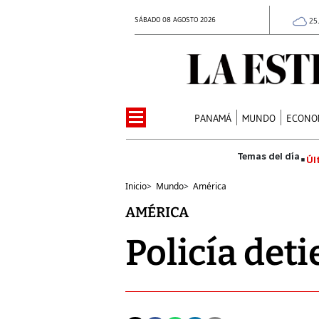
SÁBADO 08 AGOSTO 2026
25
PANAMÁ
MUNDO
ECONO
Úl
Inicio
>
Mundo
>
América
AMÉRICA
Policía det