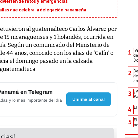
dvierten de retos y emergencias
edallas que celebra la delegación panameña
etuvieron al guatemalteco Carlos Álvarez por
e 15 nicaragüenses y 1 holandés, ocurrida en
aís. Según un comunicado del Ministerio de
¡V
1
e 44 años, conocido con los alias de ‘Calín’ o
de
D
licía el domingo pasado en la calzada
l guatemalteca.
De
2
de
ar
¿P
 Panamá en Telegram
3
Pa
Unirme al canal
adas y lo más importante del día
El
4
El
5
no