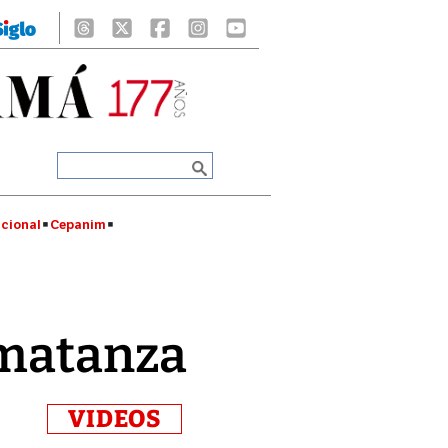
cional
Cepanim
 matanza
VIDEOS