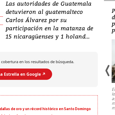
Las autoridades de Guatemala
Video: Lula lanza su
P
detuvieron al guatemalteco
candidatura con
d
Carlos Álvarez por su
promesas de inversión
p
participación en la matanza de
en defensa, educación y
p
15 nicaragüenses y 1 holand...
tierras raras
 cobertura en los resultados de búsqueda.
a Estrella en Google ↗️
E
l
Entre recuerdos y escuetas
a
referencias hacia sus adversarios, el
m
presidente de Brasil, Luiz Inácio Lula
m
dallas de oro y un récord histórico en Santo Domingo
da Silva, oficializó este domingo su
candidatura
...