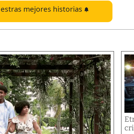
estras mejores historias
Et
cr