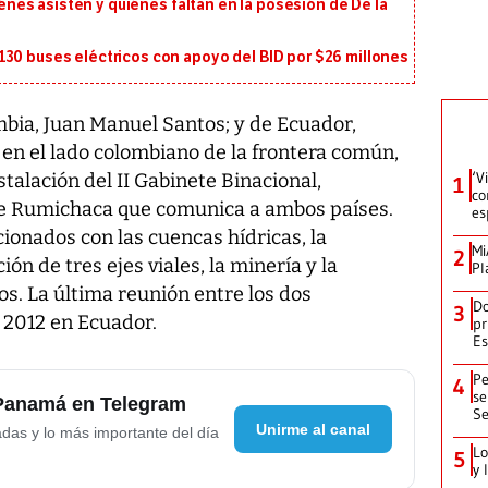
uiénes asisten y quiénes faltan en la posesión de De la
130 buses eléctricos con apoyo del BID por $26 millones
bia, Juan Manuel Santos; y de Ecuador,
 en el lado colombiano de la frontera común,
‘V
talación del II Gabinete Binacional,
1
co
e Rumichaca que comunica a ambos países.
es
ionados con las cuencas hídricas, la
Mi
2
ión de tres ejes viales, la minería y la
Pl
ios. La última reunión entre los dos
Do
3
 2012 en Ecuador.
pr
Es
Pe
4
se
 Panamá en Telegram
Se
Unirme al canal
adas y lo más importante del día
Lo
5
y 