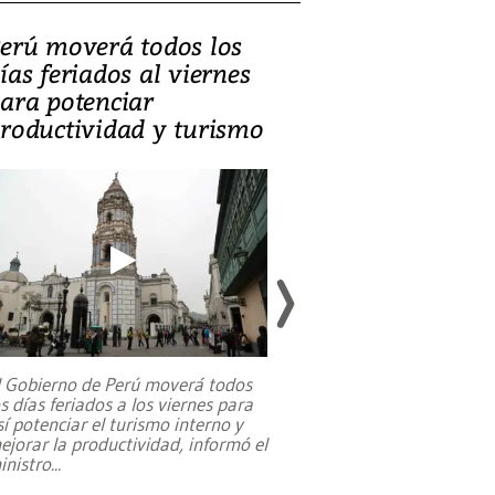
erú moverá todos los
Video, Catalin
ías feriados al viernes
‘Si la gente el
ara potenciar
criminales, la
roductividad y turismo
sociedades de
suicidarse’
l Gobierno de Perú moverá todos
os días feriados a los viernes para
La exmagistrada co
sí potenciar el turismo interno y
sobre el rol de contr
ejorar la productividad, informó el
periodismo, el derech
inistro
...
reformas constitucio
desafíos de nuevas t