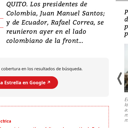
QUITO. Los presidentes de
Video: Lula lanza su
P
Colombia, Juan Manuel Santos;
candidatura con
d
y de Ecuador, Rafael Correa, se
promesas de inversión
p
reunieron ayer en el lado
en defensa, educación y
p
colombiano de la front...
tierras raras
 cobertura en los resultados de búsqueda.
a Estrella en Google ↗️
E
l
Entre recuerdos y escuetas
a
referencias hacia sus adversarios, el
m
presidente de Brasil, Luiz Inácio Lula
m
ctrica
da Silva, oficializó este domingo su
candidatura
...