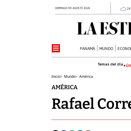
DOMINGO 09 AGOSTO 2026
24
PANAMÁ
MUNDO
ECONO
Úl
Inicio
>
Mundo
>
América
AMÉRICA
Rafael Corr