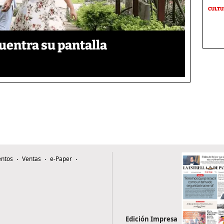
CULT
uentra su pantalla​
ntos
Ventas
e-Paper
Edición Impresa