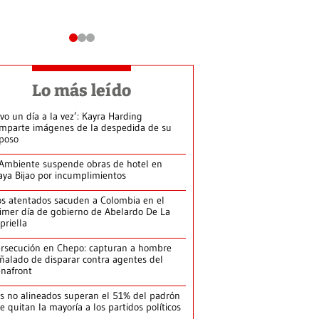
Lo más leído
ivo un día a la vez’: Kayra Harding
mparte imágenes de la despedida de su
poso
Ambiente suspende obras de hotel en
aya Bijao por incumplimientos
s atentados sacuden a Colombia en el
imer día de gobierno de Abelardo De La
priella
rsecución en Chepo: capturan a hombre
ñalado de disparar contra agentes del
nafront
s no alineados superan el 51% del padrón
le quitan la mayoría a los partidos políticos