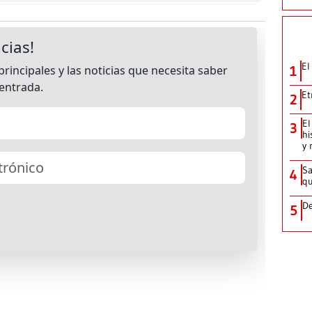
El
1
Et
2
El
3
hi
y 
Sa
4
qu
De
5